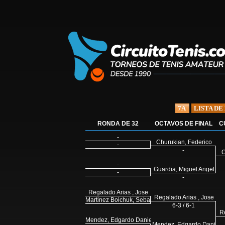
7A
LISTA DE
RONDA DE 32
OCTAVOS DE FINAL
C
-
Churukian, Federico
-
-
C
-
Guardia, Miguel Angel
-
-
Regalado Arias , Jose
Regalado Arias , Jose
Martinez Boichuk, Sebasti
6-3 / 6-1
R
Mendez, Edgardo Daniel
Mendez, Edgardo Daniel