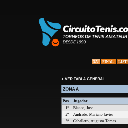
3A
FINAL
LIST
+ VER TABLA GENERAL
ZONA A
Pos
Jugador
1º
Blanco, Jose
2º
Andrade, Mariano Javier
3º
Caballero, Augusto Tomas