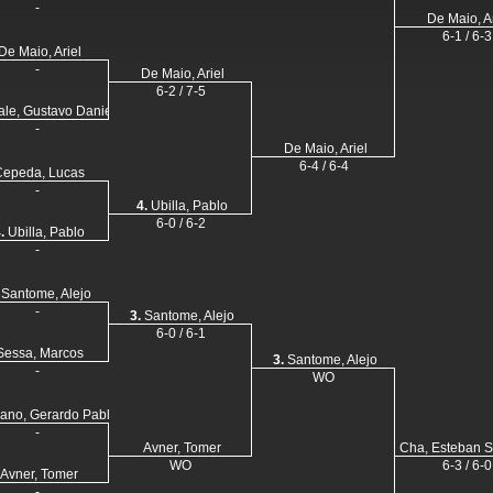
-
De Maio, Ar
6-1 / 6-3
De Maio, Ariel
-
De Maio, Ariel
6-2 / 7-5
ale, Gustavo Daniel
-
De Maio, Ariel
6-4 / 6-4
Cepeda, Lucas
-
4.
Ubilla, Pablo
6-0 / 6-2
.
Ubilla, Pablo
-
Santome, Alejo
-
3.
Santome, Alejo
6-0 / 6-1
Sessa, Marcos
3.
Santome, Alejo
-
WO
ano, Gerardo Pablo
-
Avner, Tomer
Cha, Esteban S
WO
6-3 / 6-0
Avner, Tomer
-