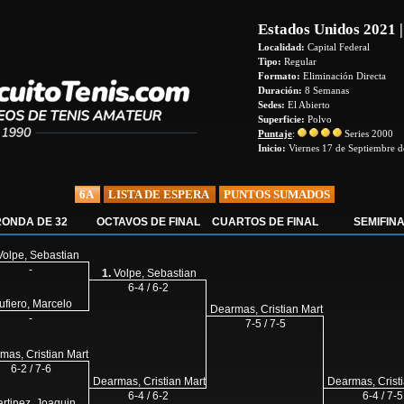
Estados Unidos 2021 |
Localidad:
Capital Federal
Tipo:
Regular
Formato:
Eliminación Directa
Duración:
8 Semanas
Sedes:
El Abierto
Superficie:
Polvo
Puntaje
:
Series 2000
Inicio:
Viernes 17 de Septiembre 
6A
LISTA DE ESPERA
PUNTOS SUMADOS
RONDA DE 32
OCTAVOS DE FINAL
CUARTOS DE FINAL
SEMIFIN
olpe, Sebastian
-
1.
Volpe, Sebastian
6-4 / 6-2
ufiero, Marcelo
Dearmas, Cristian Mart
-
7-5 / 7-5
mas, Cristian Mart
6-2 / 7-6
Dearmas, Cristian Mart
Dearmas, Crist
6-4 / 6-2
6-4 / 7-5
rtinez, Joaquin