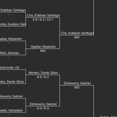
 Esteban Santiago
-
Cha, Esteban Santiago
3-6 / 6-3 / 10-7
cella, Gustavo Santos
-
Cha, Esteban Santiago
WO
allar, Alejandro
-
Ogallar, Alejandro
WO
Tello, Damian
-
Judcovski, Ori
-
Montes, Dante Silvio
6-0 / 6-2
tes, Dante Silvio
Etcheverry, Gabriel
-
WO
cheverry, Gabriel
-
Etcheverry, Gabriel
6-4 / 6-3
sada, Sebastian
-