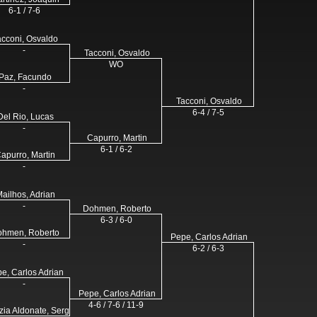
6-1 / 7-6
acconi, Osvaldo
-
Tacconi, Osvaldo
WO
Paz, Facundo
-
Tacconi, Osvaldo
6-4 / 7-5
Del Rio, Lucas
-
Capurro, Martin
6-1 / 6-2
apurro, Martin
-
ailhos, Adrian
-
Dohmen, Roberto
6-3 / 6-0
hmen, Roberto
Pepe, Carlos Adrian
-
6-2 / 6-3
e, Carlos Adrian
-
Pepe, Carlos Adrian
4-6 / 7-6 / 11-9
zia Aldonate, Sergio