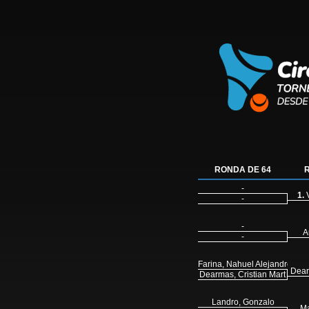
RONDA DE 64
-
1.
V
-
-
A
-
Farina, Nahuel Alejandro
Dear
Dearmas, Cristian Mart
Landro, Gonzalo
Ma