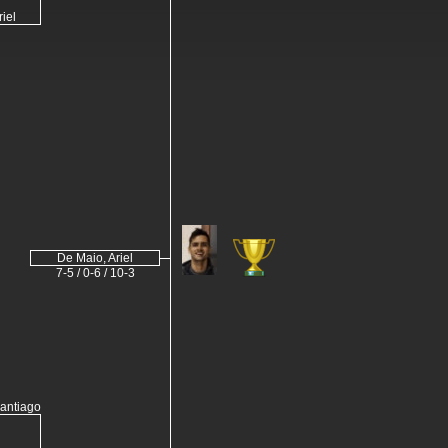
iel
De Maio, Ariel
7-5 / 0-6 / 10-3
antiago