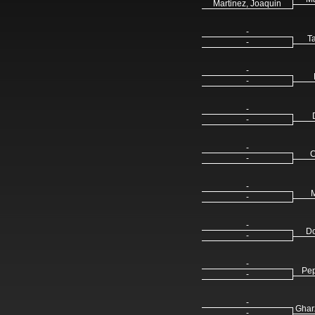
Martinez, Joaquin
-
T
-
-
-
-
-
-
C
-
-
M
-
-
Do
-
-
Pep
-
-
Ghar
-