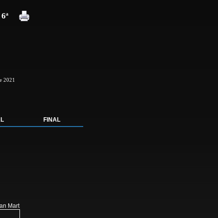
 6ª
de 2021
AL
FINAL
ian Mart