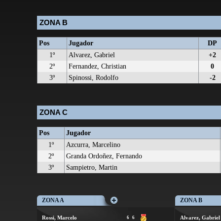
ZONA B
Pos
Jugador
DP
1º
Alvarez, Gabriel
+2
2º
Fernandez, Christian
0
3º
Spinossi, Rodolfo
-2
ZONA C
Pos
Jugador
1º
Azcurra, Marcelino
2º
Granda Ordoñez, Fernando
3º
Sampietro, Martin
ZONA A
ZONA B
Rossi, Marcelo
Alvarez, Gabriel
6
6