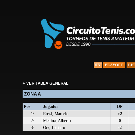
6A
PLAYOFF
LIS
+ VER TABLA GENERAL
ZONA A
Pos
Jugador
DP
1º
Rossi, Marcelo
+2
2º
Medina, Alberto
0
3º
Orz, Lautaro
-2