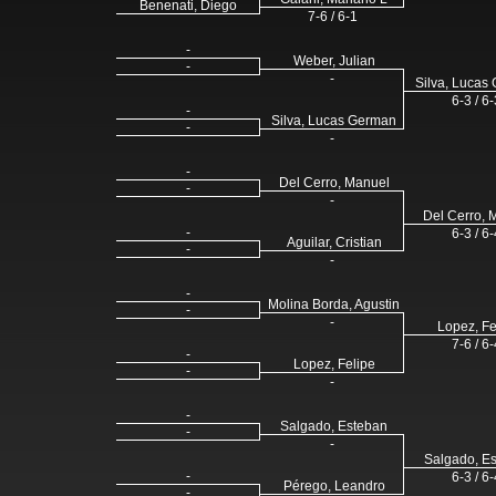
Benenati, Diego
7-6 / 6-1
-
Weber, Julian
-
-
Silva, Lucas
6-3 / 6-
-
Silva, Lucas German
-
-
-
Del Cerro, Manuel
-
-
Del Cerro, 
-
6-3 / 6-
Aguilar, Cristian
-
-
-
Molina Borda, Agustin
-
-
Lopez, Fe
7-6 / 6-
-
Lopez, Felipe
-
-
-
Salgado, Esteban
-
-
Salgado, E
-
6-3 / 6-
Pérego, Leandro
-