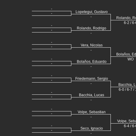
-
Lopetegui, Gustavo
-
-
Rolando, R
6-2 / 6-
-
Rolando, Rodrigo
-
-
-
Vera, Nicolas
-
-
Bolaños, E
-
WO
Bolaños, Eduardo
-
-
-
Friedemann, Sergio
-
-
Bacchia, 
6-0 / 6-7 /
-
Bacchia, Lucas
-
-
-
Volpe, Sebastian
-
-
Volpe, Seb
-
6-4 / 6-
Seco, Ignacio
-
-