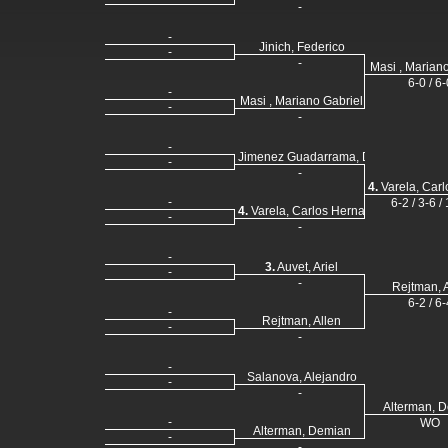
-
-
Jinich, Federico
-
-
Masi , Marian
6-0 / 6-
-
Masi , Mariano Gabriel
-
-
-
Jimenez Guadarrama, Diego
-
-
4.
Varela, Car
-
6-2 / 3-6 /
4.
Varela, Carlos Hernan
-
-
-
3.
Auvet, Ariel
-
-
Rejtman, 
6-2 / 6-
-
Rejtman, Allen
-
-
-
Salanova, Alejandro
-
-
Alterman, 
-
WO
Alterman, Demian
-
-