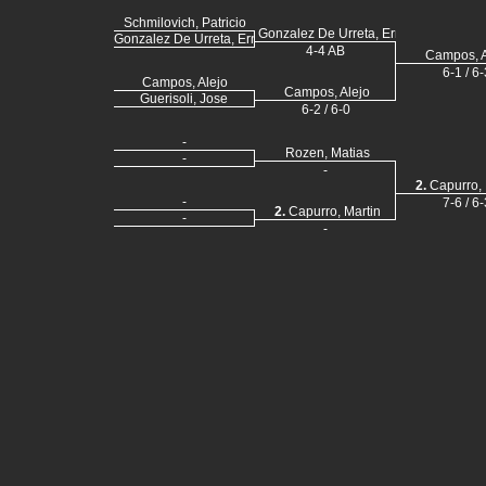
Schmilovich, Patricio
Gonzalez De Urreta, Ernesto Juan
Gonzalez De Urreta, Ernesto Juan
4-4 AB
Campos, A
6-1 / 6-
Campos, Alejo
Campos, Alejo
Guerisoli, Jose
6-2 / 6-0
-
Rozen, Matias
-
-
2.
Capurro, 
-
7-6 / 6-
2.
Capurro, Martin
-
-