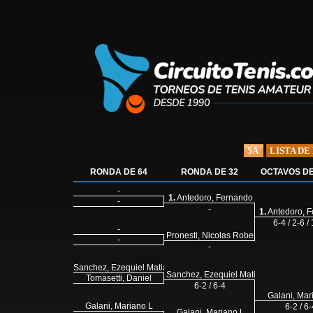
5A
LISTA DE
RONDA DE 64
RONDA DE 32
OCTAVOS DE
-
1.
Antedoro, Fernando
-
-
1.
Antedoro, 
6-4 / 2-6 /
-
Pronesti, Nicolas Roberto
-
-
Sanchez, Ezequiel Matias
Sanchez, Ezequiel Matias
Tomasetti, Daniel
6-2 / 6-4
Galani, Mar
Galani, Mariano L
6-2 / 6-
Galani, Mariano L