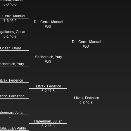
6-0 / 6-0
l Cerro, Manuel
7-6 / 6-2
Del Cerro, Manuel
WO
gallanes, Cesar
6-1 / 6-3
Del Cerro, Manuel
WO
Onsari, Omar
-
Shcherbich, Yury
WO
hcherbich, Yury
-
itvak, Federico
-
Litvak, Federico
6-2 / 7-5
anco, Fernando
Litvak, Federico
-
6-3 / 6-3
berman, Julian
-
Haberman, Julian
6-2 / 6-3
bala, Juan Pablo