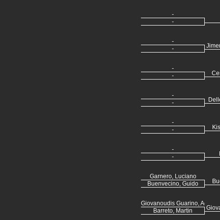
-
-
-
Jime
-
-
Cen
-
-
Dell
-
-
Kis
-
-
-
Garnero, Luciano
Bu
Buenvecino, Guido
Giovanoudis Guarino, Agusti
Giov
Barreto, Martin