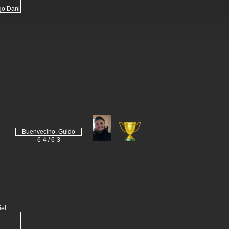
go Daniel
Buenvecino, Guido
6-4 / 6-3
iel