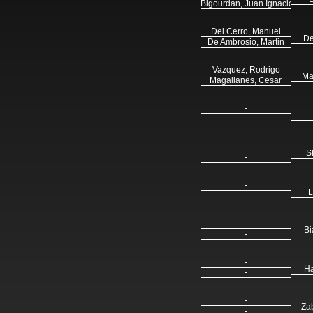
Bigourdan, Juan Ignacio
Del Cerro, Manuel
De
De Ambrosio, Martin
Vazquez, Rodrigo
Ma
Magallanes, Cesar
-
-
-
S
-
-
L
-
-
Bi
-
-
Ha
-
-
Za
-