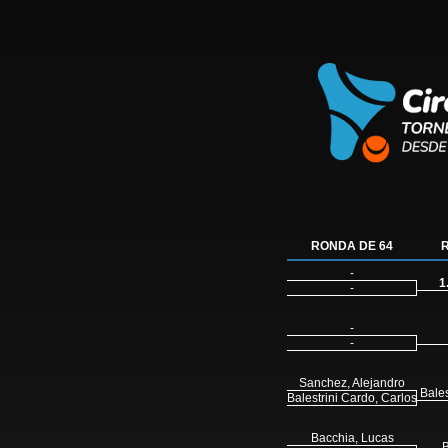
RONDA DE 64
-
1
-
-
-
Sanchez, Alejandro
Bales
Balestrini Cardo, Carlos Jose
Bacchia, Lucas
B