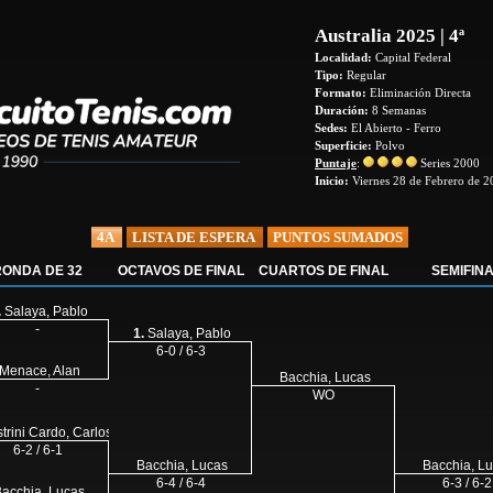
Australia 2025 | 4ª
Localidad:
Capital Federal
Tipo:
Regular
Formato:
Eliminación Directa
Duración:
8 Semanas
Sedes:
El Abierto - Ferro
Superficie:
Polvo
Puntaje
:
Series 2000
Inicio:
Viernes 28 de Febrero de 2
4A
LISTA DE ESPERA
PUNTOS SUMADOS
RONDA DE 32
OCTAVOS DE FINAL
CUARTOS DE FINAL
SEMIFIN
.
Salaya, Pablo
-
1.
Salaya, Pablo
6-0 / 6-3
Menace, Alan
Bacchia, Lucas
-
WO
trini Cardo, Carlos Jose
6-2 / 6-1
Bacchia, Lucas
Bacchia, L
6-4 / 6-4
6-3 / 6-2
acchia, Lucas