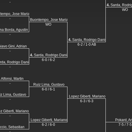
-
4.
Sarda, Rodri
WO
tempo, Jose Maria
-
Buontempo, Jose Maria
WO
na Borda, Agustin
-
4.
Sarda, Rodrigo Daniel
6-2 / 1-0 AB
iavo Gini, Adrian
-
4.
Sarda, Rodrigo Daniel
6-0 / 6-2
da, Rodrigo Daniel
-
.
Alfonsi, Martin
-
Ruiz Lima, Gustavo
6-0 / 6-1
iz Lima, Gustavo
Lopez Giberti, Mariano
-
6-3 / 6-3
z Giberti, Mariano
-
Lopez Giberti, Mariano
Pokard, Ar
6-2 / 6-0
7-5 / 7-5
ccio, Sebastian
-