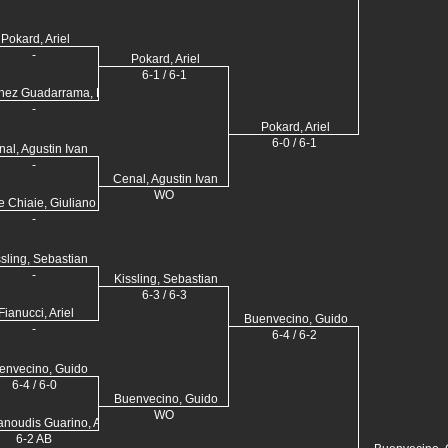
Pokard, Ariel
-
Pokard, Ariel
6-1 / 6-1
nez Guadarrama, Diego
-
Pokard, Ariel
6-0 / 6-1
al, Agustin Ivan
-
Cenal, Agustin Ivan
WO
e Chiaie, Giuliano
-
sling, Sebastian
-
Kissling, Sebastian
6-3 / 6-3
Fianucci, Ariel
Buenvecino, Guido
-
6-4 / 6-2
envecino, Guido
6-4 / 6-0
Buenvecino, Guido
n
WO
anoudis Guarino, Agustin
6-2 AB