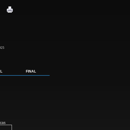
025
AL
FINAL
ucas