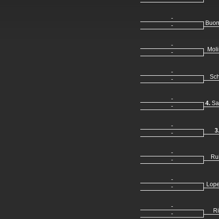
-
Buon
-
-
Moli
-
-
Sch
-
-
4.
Sar
-
-
3
-
-
Ru
-
-
Lope
-
-
Ri
-