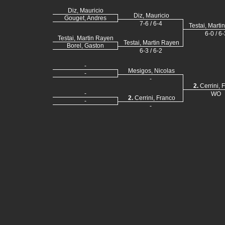
Diz, Mauricio
Diz, Mauricio
Gouget, Andres
7-6 / 6-4
Testai, Mart
6-0 / 6-
Testai, Martin Rayen
Testai, Martin Rayen
Borel, Gaston
6-3 / 6-2
-
Mesigos, Nicolas
-
-
2.
Cerrini, 
-
WO
2.
Cerrini, Franco
-
-