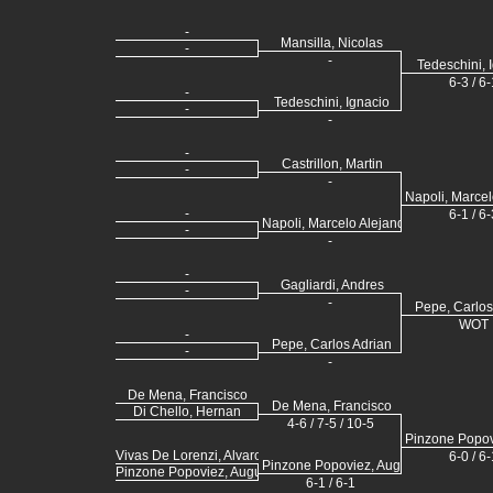
-
Mansilla, Nicolas
-
-
Tedeschini, 
6-3 / 6-
-
Tedeschini, Ignacio
-
-
-
Castrillon, Martin
-
-
Napoli, Marcel
-
6-1 / 6-
Napoli, Marcelo Alejandro
-
-
-
Gagliardi, Andres
-
-
Pepe, Carlos
WOT
-
Pepe, Carlos Adrian
-
-
De Mena, Francisco
De Mena, Francisco
Di Chello, Hernan
4-6 / 7-5 / 10-5
Pinzone Popov
Vivas De Lorenzi, Alvaro
6-0 / 6-
Pinzone Popoviez, Augusto Ezequiel
Pinzone Popoviez, Augusto Ezequiel
6-1 / 6-1