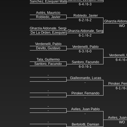
Sanchez, Ezequiel Matias
6-4 / 6-3
Avilés, Mauricio
Robledo, Javier
Robledo, Javier
6-2 / 6-2
Gharzia Aldona
WO
Gharzia Aldonate, Sergio
Gharzia Aldonate, Sergio
De La Orden, Ezequiel
6-1 / 6-2
Verdenelli, Pablo
Verdenelli, Pablo
Devito, Gustavo
6-3 / 6-0
Verdenelli,
Tala, Guillermo
6-4 / 6-
Santoro, Facundo
Santoro, Facundo
6-0 / 6-1
-
Gialleonardo, Lucas
-
-
Pinsker, Fe
6-1 / 6-
-
Pinsker, Fernando
-
-
-
Aviles, Juan Pablo
-
-
Aviles, Jua
-
WO
Bertolotti, Damian
-