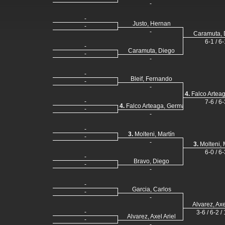
-
-
Justo, Hernan
-
-
Caramuta, 
6-1 / 6-
-
Caramuta, Diego
-
-
-
Bleif, Fernando
-
-
4.
Falco Artea
-
7-6 / 6-
4.
Falco Arteaga, German Rodrigo
-
-
-
3.
Molteni, Martín
-
-
3.
Molteni, 
6-0 / 6-
-
Bravo, Diego
-
-
-
Garcia, Carlos
-
-
Alvarez, Axe
-
3-6 / 6-2 /
Alvarez, Axel Ariel
-
-