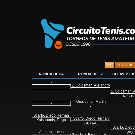
6A
LISTA DE
RONDA DE 64
RONDA DE 32
OCTAVOS DE
-
1.
Goldsman, Alejandro
-
-
1.
Goldsman, A
6-3 / 6-
-
Orsi, Julián Martín
-
-
Scarfo, Diego Hernan
Scarfo, Diego Hernan
Katsaounis, Tiago
7-6 / 6-0
Scarfo, Dieg
Almiron, Lucas
WO
Sanchez, Ezequiel Matias