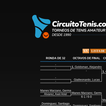
6A
LISTA DE
RONDA DE 32
OCTAVOS DE FINAL
C
-
1.
Goldsman, Alejandro
-
-
1.
-
Gialleonardo, Lucas
-
-
Manes Marzano, German
Manes Marzano, German
Alvarez, Axel Ariel
6-1 / 6-0
Ma
Dominguez, Santiago
Dominguez, Santiago