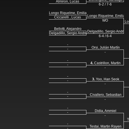
Almiron, Lucas
6-2 / 7-6
Longo Riquelme, Emiliano
Longo Riquelme, Emiliano
Ciccarelli , Lucas
WO
Lo
Bellotti, Alejandro
Delgadillo, Sergio Andres
Delgadillo, Sergio Andres
6-4 / 6-4
-
Orsi, Julián Martín
-
-
-
4.
Castrillon, Martin
-
-
-
3.
Yoo, Han Seok
-
-
-
Civallero, Sebastian
-
-
-
Didia, Ammiel
-
-
T
-
Testai, Martin Rayen
-