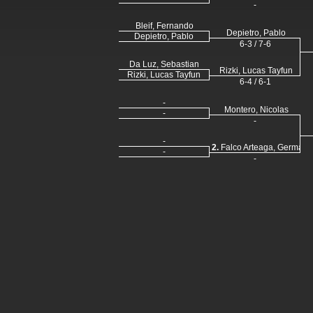
-
Bleif, Fernando
Depietro, Pablo
Depietro, Pablo
6-3 / 7-6
Da Luz, Sebastian
Rizki, Lucas Tayfun
Rizki, Lucas Tayfun
6-4 / 6-1
-
Montero, Nicolas
-
-
-
2.
Falco Arteaga, German 
-
-