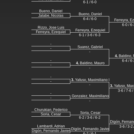
6-1 / 6-0
Bueno, Daniel
Bueno, Daniel
Jalabe, Nicolas
6-4 / 6-0
Ferreyra, E
6-0 / 6-
Rizzo, Jose Luis
Ferreyra, Ezequiel
Ferreyra, Ezequiel
6-1 / 3-6 / 6-3
-
Suarez, Gabriel
-
-
4.
Baldino,
-
6-4 / 6-
4.
Baldino, Mauro
-
-
-
3.
Yafuso, Maximiliano R.
-
-
3.
Yafuso, Maxi
3-6 / 7-6 /
-
Gonzalez, Maximiliano
-
-
Churukian, Federico
Soria, Cesar
Soria, Cesar
6-2 / 3-6 / 6-2
Digón, Fernan
Lambardi, Adrian
3-6 / 3-2
Digón, Fernando Javier
Digón, Fernando Javier
6-2 / 6-1