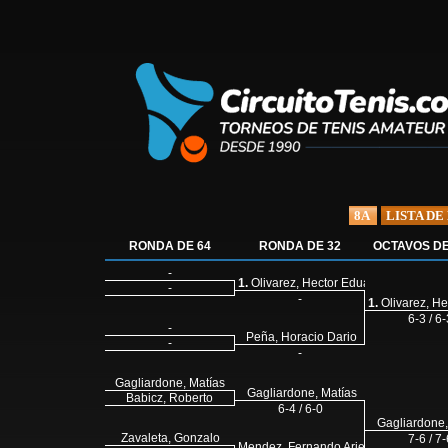
8A
LISTA DE
RONDA DE 64
RONDA DE 32
OCTAVOS DE
-
1.
Olivarez, Hector Eduardo
-
-
1.
Olivarez, He
6-3 / 6-
-
Peña, Horacio Dario
-
-
Gagliardone, Matías
Gagliardone, Matías
Babicz, Roberto
6-4 / 6-0
Gagliardone,
Zavaleta, Gonzalo
7-6 / 7-
Mendez, Fernando Ariel