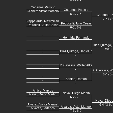
Cadenas, Patricio
Cadenas, Patricio
Gilabert, Victor Marcelo
6-3 / 7-6
Cadenas, Pa
7-6 / 7-
Pappalardo, Maximiliano
Petrocelli, Julio Cesar
Petrocelli, Julio Cesar
6-1 / 6-3
-
Hermida, Fernando
-
-
Diaz Quiroga, 
-
WOT
Diaz Quiroga, Daniel Ricardo
-
-
-
7.
Cavassa, Walter Alfredo
-
-
7.
Cavassa, Wal
6-4 / 6-
-
Santos, Ramon
-
-
Antico, Marcos
Naval, Diego Martin
Naval, Diego Martin
6-2 / 7-5
Naval, Diego
Alvarez, Victor Manuel
6-4 / 3-6 /
Alvarez, Victor Manuel
Alvarez, Federico
7-5 / 6-0