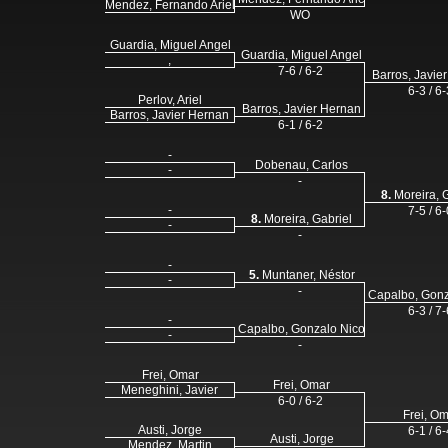
Mendez, Fernando Ariel
WO
Guardia, Miguel Angel
Guardia, Miguel Angel
,
7-6 / 6-2
Barros, Javie
6-3 / 6-
Perlov, Ariel
Barros, Javier Hernan
Barros, Javier Hernan
6-1 / 6-2
-
Dobenau, Carlos
-
-
8.
Moreira, G
-
7-5 / 6-
8.
Moreira, Gabriel
-
-
-
5.
Muntaner, Néstor
-
-
Capalbo, Gonz
6-3 / 7-
-
Capalbo, Gonzalo Nicolás
-
-
Frei, Omar
Frei, Omar
Meneghini, Javier
6-0 / 6-2
Frei, O
Austi, Jorge
6-1 / 6-
Austi, Jorge
Mendez, Martin