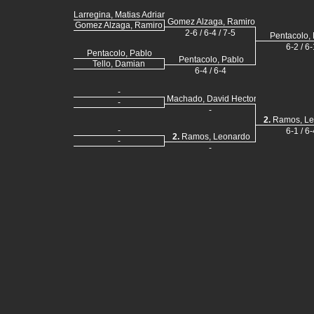
Larregina, Matias Adrian
Gomez Alzaga, Ramiro
Gomez Alzaga, Ramiro
2-6 / 6-4 / 7-5
Pentacolo,
6-2 / 6-
Pentacolo, Pablo
Pentacolo, Pablo
Tello, Damian
6-4 / 6-4
-
Machado, David Hector
-
-
2.
Ramos, Le
-
6-1 / 6-
2.
Ramos, Leonardo
-
-