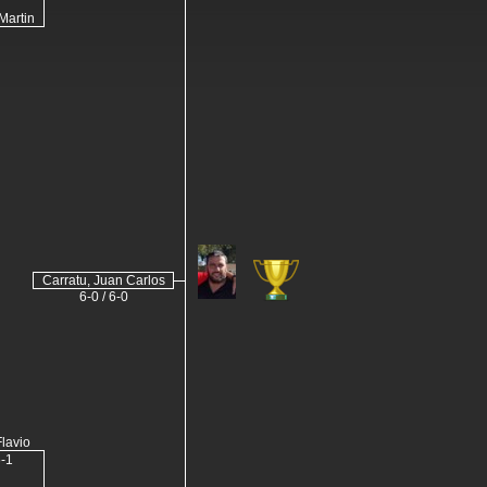
Martin
Carratu, Juan Carlos
6-0 / 6-0
lavio
6-1