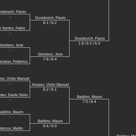
vidovich, Flavio
-
Duvidovich, Flavio
6-1 / 6-2
 Santos, Pablo
-
Duvidovich, Flavio
1-6 / 6-2 / 6-3
iordano, Jose
-
Giordano, Jose
7-6 / 6-4
rukian, Federico
-
rez, Victor Manuel
-
Alvarez, Victor Manuel
6-2 / 6-1
tes, Dante Silvio
Baldino, Mauro
-
7-5 / 6-4
aldino, Mauro
-
Baldino, Mauro
6-4 / 6-0
Marcos, Martin
-