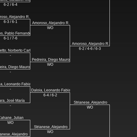
6-2 / 6-4
oso, Alejandro R.
6-3 / 6-1
Amoroso, Alejandro R.
WO
os, Pablo Fernando
6-1 / 7-6
Amoroso, Alejandro R.
6-2 / 4-6 / 6-3
etto, Norberto Carlos
-
Pedreira, Diego Mauro
WO
eira, Diego Mauro
-
ia, Leonardo Fabian
-
Daloia, Leonardo Fabian
6-4 / 6-2
ara, José María
Strianese, Alejandro
-
WO
ahane, Julian
WO
Strianese, Alejandro
WO
ianese, Alejandro