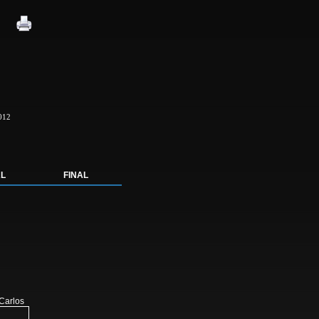
012
AL
FINAL
 Carlos