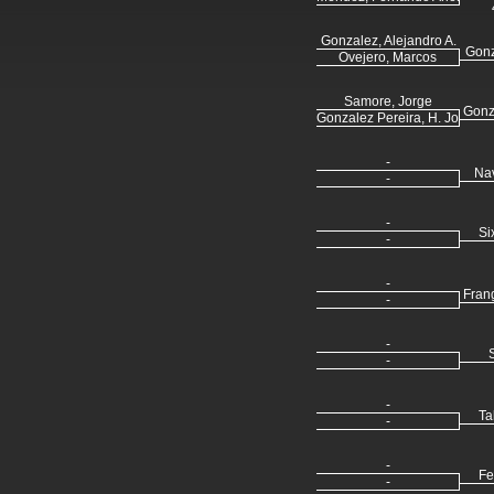
Gonzalez, Alejandro A.
Gonz
Ovejero, Marcos
Samore, Jorge
Gonz
Gonzalez Pereira, H. Johan
-
Nav
-
-
Si
-
-
Fran
-
-
-
-
Ta
-
-
Fe
-