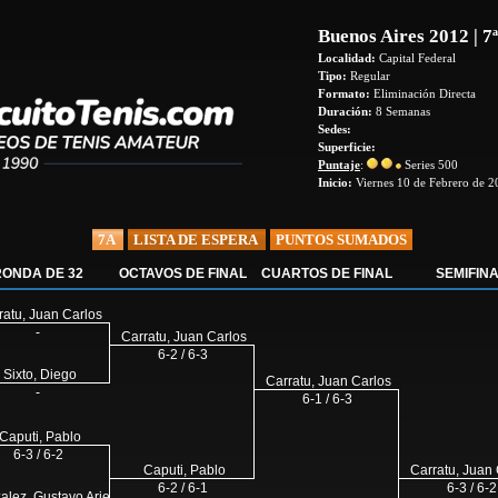
Buenos Aires 2012 | 7ª
Localidad:
Capital Federal
Tipo:
Regular
Formato:
Eliminación Directa
Duración:
8 Semanas
Sedes:
Superficie:
Puntaje
:
Series 500
Inicio:
Viernes 10 de Febrero de 2
7A
LISTA DE ESPERA
PUNTOS SUMADOS
RONDA DE 32
OCTAVOS DE FINAL
CUARTOS DE FINAL
SEMIFIN
ratu, Juan Carlos
-
Carratu, Juan Carlos
6-2 / 6-3
Sixto, Diego
Carratu, Juan Carlos
-
6-1 / 6-3
Caputi, Pablo
6-3 / 6-2
Caputi, Pablo
Carratu, Juan
6-2 / 6-1
6-3 / 6-2
alez, Gustavo Ariel