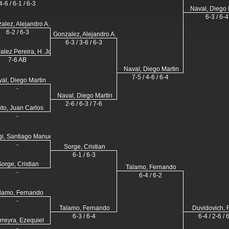
4-6 / 6-1 / 6-3
Naval, Diego 
6-3 / 6-4
alez, Alejandro A.
6-2 / 6-3
Gonzalez, Alejandro A.
6-3 / 3-6 / 6-3
alez Pereira, H. Johan
7-6 AB
Naval, Diego Martin
7-5 / 4-6 / 6-4
al, Diego Martin
-
Naval, Diego Martin
2-6 / 6-3 / 7-6
xto, Juan Carlos
-
gi, Santiago Manuel
-
Sorge, Cristian
6-1 / 6-3
Sorge, Cristian
Talamo, Fernando
-
6-4 / 6-2
lamo, Fernando
-
Talamo, Fernando
Duvidovich, F
6-3 / 6-4
6-4 / 2-6 / 
rreyra, Ezequiel
-