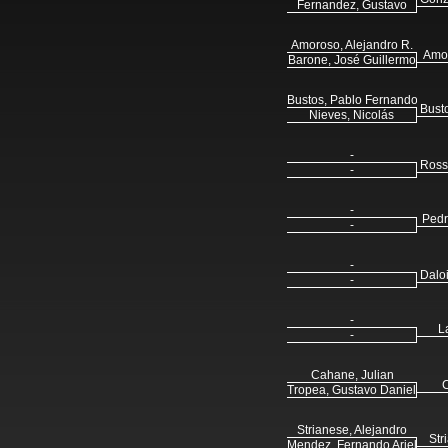
Fernandez, Gustavo
Amoroso, Alejandro R.
Amor
Barone, José Guillermo
Bustos, Pablo Fernando
Bust
Nieves, Nicolás
-
Ross
-
-
Pedr
-
-
Dalo
-
-
L
-
Cahane, Julian
C
Tropea, Gustavo Daniel
Strianese, Alejandro
Str
Mendez, Fernando Ariel