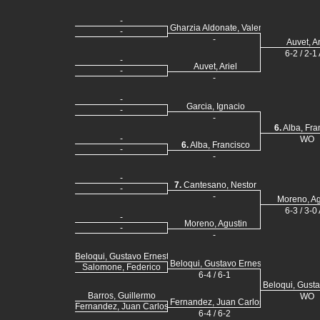
-
Gharzia Aldonate, Valentín
-
-
Auvet, Ar
6-2 / 2-1
-
Auvet, Ariel
-
-
-
Garcia, Ignacio
-
-
6.
Alba, Fra
-
WO
6.
Alba, Francisco
-
-
-
7.
Cantesano, Nestor
-
-
Moreno, Ag
6-3 / 3-0
-
Moreno, Agustin
-
-
Beloqui, Gustavo Ernesto
Beloqui, Gustavo Ernesto
Salomone, Federico
6-4 / 6-1
Beloqui, Gust
Barros, Guillermo
WO
Fernandez, Juan Carlos
Fernandez, Juan Carlos
6-4 / 6-2