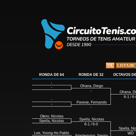
7A
LISTA DE
RONDA DE 64
RONDA DE 32
OCTAVOS DE
-
Ohana, Diego
-
-
Ohana, D
6-1 / 6-
-
Pavese, Fernando
-
-
Otero, Nicolas
Spella, Nicolas
Spella, Nicolas
6-1 / 6-0
Spella, Ni
Lee, Yoong Ho Pablo
WO
Friedemann, Sergio