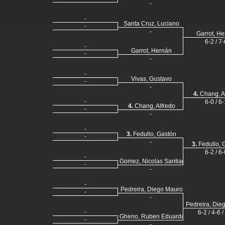
-
-
Santa Cruz, Luciano
-
-
Garrot, H
6-2 / 7-
-
Garrot, Hernán
-
-
-
Vivas, Gustavo
-
-
4.
Chang, A
-
6-0 / 6-
4.
Chang, Alfredo
-
-
-
3.
Fedullo, Gastón
-
-
3.
Fedullo, 
6-2 / 6-
-
Gomez, Nicolas Santiago
-
-
-
Pedreira, Diego Mauro
-
-
Pedreira, Die
-
6-2 / 4-6 /
Gheno, Ruben Eduardo
-
-