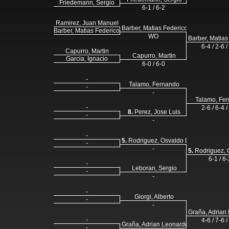
Friedemann, Sergio
6-1 / 6-2
Ramirez, Juan Manuel
Barber, Matias Federico
Barber, Matias Federico
WO
Barber, Matias
6-4 / 2-6 /
Capurro, Martin
Capurro, Martin
Garcia, Ignacio
6-0 / 6-0
-
Talamo, Fernando
-
-
Talamo, Fe
-
2-6 / 6-4 /
8.
Perez, Jose Luis
-
-
-
5.
Rodriguez, Osvaldo Daniel
-
-
5.
Rodriguez, 
6-1 / 6-
-
Leboran, Sergio
-
-
-
Giorgi, Alberto
-
-
Graña, Adrian
-
4-6 / 7-6 /
Graña, Adrian Leonardo
-