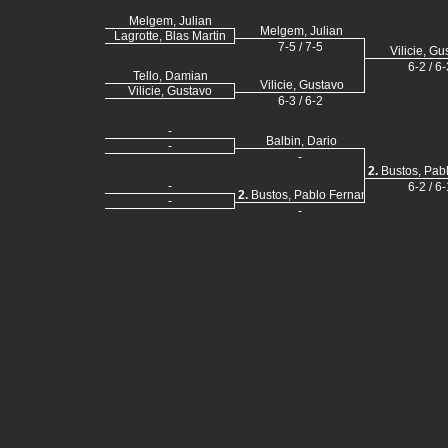
Melgem, Julian
Melgem, Julian
Lagrotte, Blas Martin
7-5 / 7-5
Vilicie, Gu
6-2 / 6-
Tello, Damian
Vilicie, Gustavo
Vilicie, Gustavo
6-3 / 6-2
-
Balbin, Dario
-
-
2.
Bustos, Pab
-
6-2 / 6-
2.
Bustos, Pablo Fernando
-
-