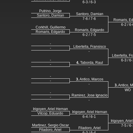
6-3 / 6-3
Putrino, Jorge
Santoro, Damian
Santoro, Damian
7-6 / 7-6
Romaris, E
6-2 / 6-
Corkhill, Guillermo
Romaris, Edgardo
Romaris, Edgardo
6-2 / 7-5
-
Libertella, Fransisco
-
-
Libertella, F
-
6-3 / 6-
4.
Taborda, Raul
-
-
-
3.
Antico, Marcos
-
-
3.
Antico, 
WO
-
Ramirez, Jose Ignacio
-
-
Irigoyen, Ariel Hernan
Irigoyen, Ariel Hernan
Vitcop, Eduardo
6-4 / 6-1
Irigoyen, Arie
Martinez, Sergio Oscar
7-5 / 6-
Filadoro, Ariel
Filadoro, Ariel
6-3 / 6-4