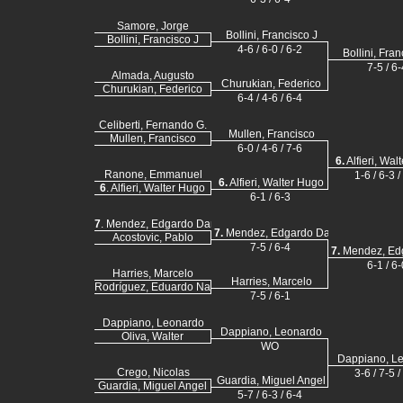
Samore, Jorge
Bollini, Francisco J
Bollini, Francisco J
4-6 / 6-0 / 6-2
Bollini, Fran
7-5 / 6-
Almada, Augusto
Churukian, Federico
Churukian, Federico
6-4 / 4-6 / 6-4
Celiberti, Fernando G.
Mullen, Francisco
Mullen, Francisco
6-0 / 4-6 / 7-6
6.
Alfieri, Wal
Ranone, Emmanuel
1-6 / 6-3 /
6.
Alfieri, Walter Hugo
6
. Alfieri, Walter Hugo
6-1 / 6-3
7
. Mendez, Edgardo Daniel
7.
Mendez, Edgardo Daniel
Acostovic, Pablo
7-5 / 6-4
7.
Mendez, Edg
6-1 / 6-
Harries, Marcelo
Harries, Marcelo
Rodríguez, Eduardo Nahuel
7-5 / 6-1
Dappiano, Leonardo
Dappiano, Leonardo
Oliva, Walter
WO
Dappiano, L
Crego, Nicolas
3-6 / 7-5 /
Guardia, Miguel Angel
Guardia, Miguel Angel
5-7 / 6-3 / 6-4