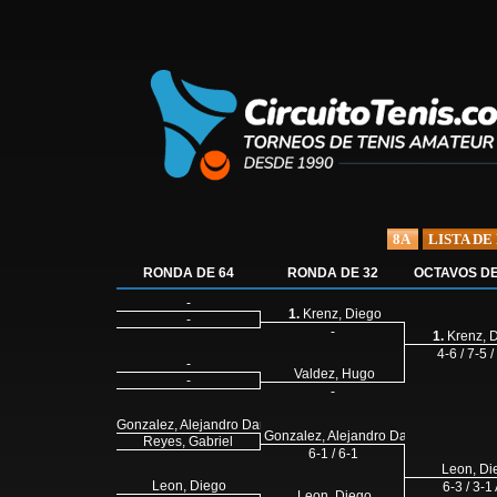
8A
LISTA DE
RONDA DE 64
RONDA DE 32
OCTAVOS DE
-
1.
Krenz, Diego
-
-
1.
Krenz, 
4-6 / 7-5 /
-
Valdez, Hugo
-
-
Gonzalez, Alejandro Daniel
Gonzalez, Alejandro Daniel
Reyes, Gabriel
6-1 / 6-1
Leon, Di
Leon, Diego
6-3 / 3-1
Leon, Diego