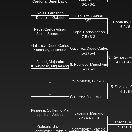
Cardona , Juan David
6-1 / 6-1
Rojas, Fernando
Dapuetto, Gabriel
Dapuetto, Gabriel
WO
Dapuetto, G
6-2 / 6-
Pepe, Carlos Adrian
Pepe, Carlos Adrian
Sapia, Sebastian
7-5 / 6-3
Gutierrez, Diego Carlos
Gutierrez, Diego Carlos
Kaminsky, Guillermo
6-3 / 6-4
8.
Reynoso, Mi
Bellotti, Alejandro
4-6 / 6-4 /
8.
Reynoso, Miguel Angel
8
. Reynoso, Miguel Angel
6-2 / 6-2
-
5.
Zavaleta, Gonzalo
-
-
5.
Zavaleta, 
6-1 / 6-
-
Gutierrez, Juan Manuel
-
-
Pesaresi, Guillermo Mario
Lapetina, Mariano
Lapetina, Mariano
6-2 / 4-6 / 6-3
Lapetina, M
Galeano, Javier
6-0 / 1-0
Schmilovich, Patricio
Schmilovich, Patricio