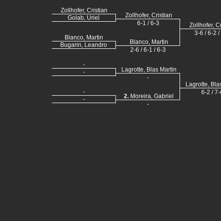
Zollhofer, Cristian
Zollhofer, Cristian
Golab, Uriel
6-1 / 6-3
Zollhofer, C
3-6 / 6-2 /
Blanco, Martin
Blanco, Martin
Bugarin, Leandro
2-6 / 6-1 / 6-3
-
Lagrotte, Blas Martin
-
-
Lagrotte, Bla
-
6-2 / 7-
2.
Moreira, Gabriel
-
-