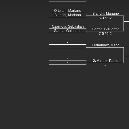
-
Ortolani, Mariano
Bianchi, Mariano
Bianchi, Mariano
6-3 / 6-2
Czarnota, Sebastian
Garma, Guillermo
Garma, Guillermo
7-5 / 6-2
-
Fernandez, Mario
-
-
-
2.
Valdez, Pablo
-
-