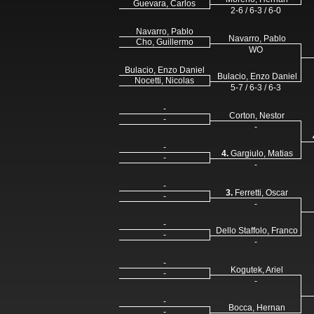
Guevara, Carlos
2-6 / 6-3 / 6-0
Navarro, Pablo
Navarro, Pablo
Cho, Guillermo
WO
Bulacio, Enzo Daniel
Bulacio, Enzo Daniel
Nocetti, Nicolas
5-7 / 6-3 / 6-3
-
Corton, Nestor
-
-
-
4.
Gargiulo, Matias
-
-
-
3.
Ferretti, Oscar
-
-
-
Dello Staffolo, Franco
-
-
-
Kogutek, Ariel
-
-
-
Bocca, Hernan
-