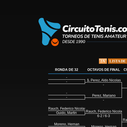
2A
LISTA DE
RONDA DE 32
OCTAVOS DE FINAL
C
-
1.
Perez, Aldo Nicolas
-
-
-
Perez, Mariano
-
-
Rauch, Federico Nicolas
Rauch, Federico Nicolas
Guido, Martin
6-2 / 6-3
Ra
Moreno, Hernan
Moreno, Hernan