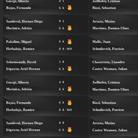
Giorgi, Alberto
Zollhofer, Cristian
4
1
Rojas, Fernando
Rizzi, Sebastian
6
6
Sandoval, Hernan Diego
Artaza, Matias
0
1
Morinico, Adrián
Martinez, Damian Ulises
6
6
Paladino, Miguel
Mallo, Juan
6
6
Herbalejo, Ramiro
Schmilovich, Patricio
0
0
- WO
Schomwandt, David
Chazarreta, Lisandro
1
0
Irigoyen, Ariel Hernan
Castro Wasman, Julian
6
6
Giorgi, Alberto
Zollhofer, Cristian
4
0
Morinico, Adrián
Martinez, Damian Ulises
6
6
Rojas, Fernando
Rizzi, Sebastian
6
6
Herbalejo, Ramiro
Schmilovich, Patricio
0
0
- WO
Sandoval, Hernan Diego
Artaza, Matias
0
0
Irigoyen, Ariel Hernan
Castro Wasman, Julian
6
6