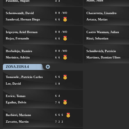
Mallo, Juan
Paladino, Miguel
4
4
Schomwandt, David
Chazarreta, Lisandro
0
0
- WO
Sandoval, Hernan Diego
Artaza, Matias
6
6
Irigoyen, Ariel Hernan
Castro Wasman, Julian
0
0
- WO
Rojas, Fernando
Rizzi, Sebastian
6
6
Herbalejo, Ramiro
Schmilovich, Patricio
0
0
- WO
Morinico, Adrián
Martinez, Damian Ulises
6
6
ZONA ZONA 4
Tomasole , Patricio Carlos
6
6
Lee, David
1
0
Errico, Tomas
6
4
Eguiluz, Delvis
7
6
Barbieri, Mariano
6
6
6
Zavatto, Martin
7
2
2