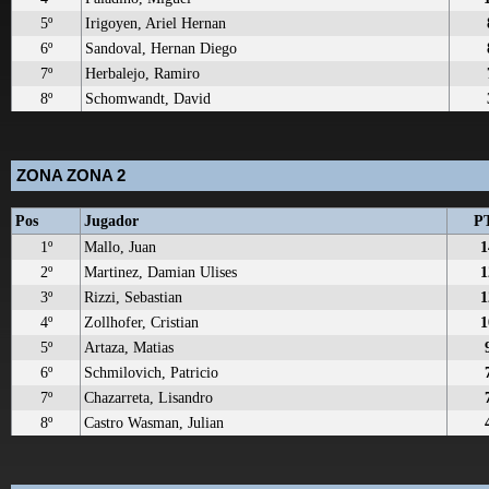
5º
Irigoyen, Ariel Hernan
6º
Sandoval, Hernan Diego
7º
Herbalejo, Ramiro
8º
Schomwandt, David
ZONA ZONA 2
Pos
Jugador
P
1º
Mallo, Juan
1
2º
Martinez, Damian Ulises
1
3º
Rizzi, Sebastian
1
4º
Zollhofer, Cristian
1
5º
Artaza, Matias
6º
Schmilovich, Patricio
7º
Chazarreta, Lisandro
8º
Castro Wasman, Julian