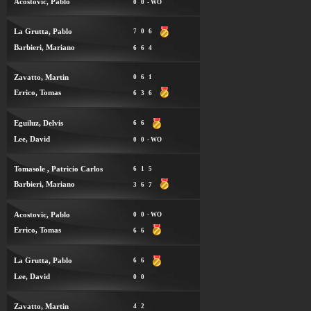
Acostovic, Pablo
0
0
- WO
La Grutta, Pablo
7
0
6
Barbieri, Mariano
6
6
4
Zavatto, Martin
0
6
1
Errico, Tomas
6
3
6
Eguiluz, Delvis
6
6
Lee, David
0
0
- WO
Tomasole , Patricio Carlos
6
1
5
Barbieri, Mariano
3
6
7
Acostovic, Pablo
0
0
- WO
Errico, Tomas
6
6
La Grutta, Pablo
6
6
Lee, David
0
0
Zavatto, Martin
4
2