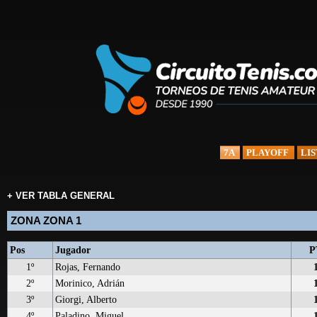
7A
PLAYOFF
LIS
+ VER TABLA GENERAL
ZONA ZONA 1
Pos
Jugador
P
1º
Rojas, Fernando
2º
Morinico, Adrián
3º
Giorgi, Alberto
4º
Paladino, Miguel