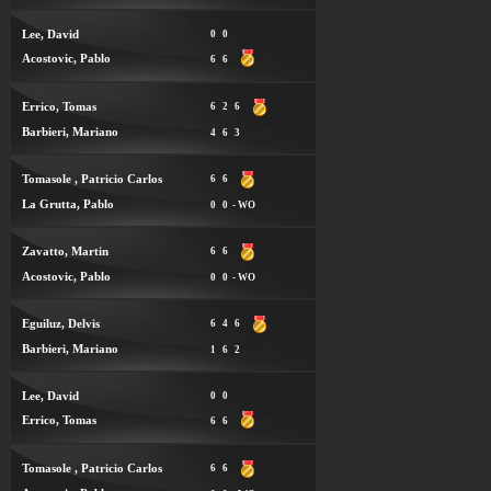
Lee, David
0
0
Acostovic, Pablo
6
6
Errico, Tomas
6
2
6
Barbieri, Mariano
4
6
3
Tomasole , Patricio Carlos
6
6
La Grutta, Pablo
0
0
- WO
Zavatto, Martin
6
6
Acostovic, Pablo
0
0
- WO
Eguiluz, Delvis
6
4
6
Barbieri, Mariano
1
6
2
Lee, David
0
0
Errico, Tomas
6
6
Tomasole , Patricio Carlos
6
6