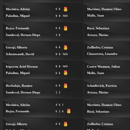
Morinico, Adrián
Martinez, Damian Ulises
6
6
Mallo, Juan
Paladino, Miguel
0
0
- WO
Rojas, Fernando
Rizzi, Sebastian
6
6
Sandoval, Hernan Diego
Artaza, Matias
3
0
Giorgi, Alberto
Zollhofer, Cristian
6
6
Chazarreta, Lisandro
Schomwandt, David
0
0
- WO
Irigoyen, Ariel Hernan
Castro Wasman, Julian
0
0
- WO
Paladino, Miguel
Mallo, Juan
6
6
Herbalejo, Ramiro
Schmilovich, Patricio
6
6
Sandoval, Hernan Diego
Artaza, Matias
2
2
Morinico, Adrián
Martinez, Damian Ulises
4
6
1
Rojas, Fernando
Rizzi, Sebastian
6
2
6
Giorgi, Alberto
Zollhofer, Cristian
6
6