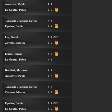
Acostovic, Pablo
1
3
La Grutta, Pablo
6
6
Tomasole , Patricio Carlos
4
1
Eguiluz, Delvis
6
6
Lee, David
0
0
- WO
Zavatto, Martin
6
6
Errico, Tomas
6
6
La Grutta, Pablo
4
0
Barbieri, Mariano
4
5
Acostovic, Pablo
6
7
Tomasole , Patricio Carlos
3
5
Zavatto, Martin
6
7
Eguiluz, Delvis
0
0
- WO
La Grutta, Pablo
6
6