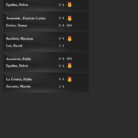
Eguiluz, Delvis
6
6
Tomasole , Patricio Carlos
6
6
Errico, Tomas
0
0
- WO
Barbieri, Mariano
6
6
Lee, David
1
1
Acostovic, Pablo
0
0
- WO
Eguiluz, Delvis
6
6
La Grutta, Pablo
6
6
Zavatto, Martin
3
4