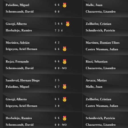
Paladino, Miguel
Mallo, Juan
6
6
Schomwandt, David
Chazarreta, Lisandro
0
0
Giorgi, Alberto
Zollhofer, Cristian
5
6
6
Herbalejo, Ramiro
Schmilovich, Patricio
7
3
4
Morinico, Adrián
Martinez, Damian Ulises
4
2
Irigoyen, Ariel Hernan
Castro Wasman, Julian
6
6
Rojas, Fernando
Rizzi, Sebastian
6
6
Schomwandt, David
Chazarreta, Lisandro
0
0
- WO
Sandoval, Hernan Diego
Artaza, Matias
2
5
Paladino, Miguel
Mallo, Juan
6
7
Giorgi, Alberto
Zollhofer, Cristian
6
1
Irigoyen, Ariel Hernan
Castro Wasman, Julian
3
0
Herbalejo, Ramiro
Schmilovich, Patricio
6
6
Schomwandt, David
Chazarreta, Lisandro
0
0
- WO