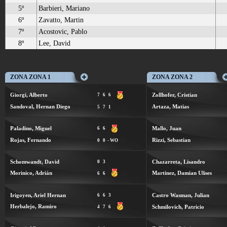
5º
Barbieri, Mariano
6º
Zavatto, Martin
7º
Acostovic, Pablo
8º
Lee, David
ZONA ZONA 1
ZONA ZONA 2
Giorgi, Alberto
Zollhofer, Cristian
7
6
6
Sandoval, Hernan Diego
Artaza, Matias
5
7
1
Paladino, Miguel
Mallo, Juan
6
6
Rojas, Fernando
Rizzi, Sebastian
0
0
- WO
Schomwandt, David
Chazarreta, Lisandro
0
3
Morinico, Adrián
Martinez, Damian Ulises
6
6
Irigoyen, Ariel Hernan
Castro Wasman, Julian
6
6
3
Herbalejo, Ramiro
Schmilovich, Patricio
4
7
6