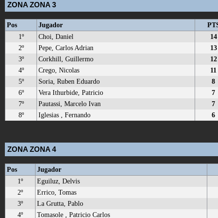
ZONA ZONA 3
Pos
Jugador
PT
1º
Choi, Daniel
14
2º
Pepe, Carlos Adrian
13
3º
Corkhill, Guillermo
12
4º
Crego, Nicolas
11
5º
Soria, Ruben Eduardo
8
6º
Vera Ithurbide, Patricio
7
7º
Pautassi, Marcelo Ivan
7
8º
Iglesias , Fernando
6
ZONA ZONA 4
Pos
Jugador
1º
Eguiluz, Delvis
2º
Errico, Tomas
3º
La Grutta, Pablo
4º
Tomasole , Patricio Carlos