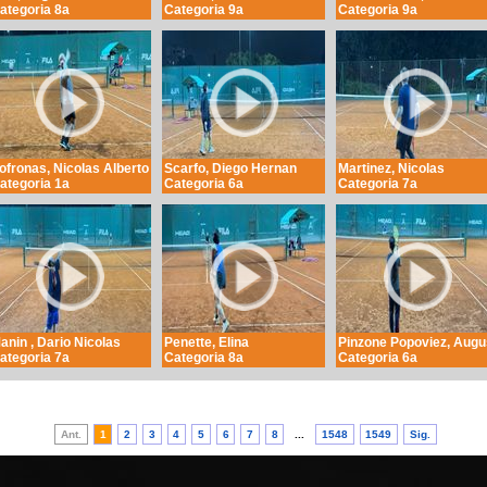
ategoria 8a
Categoria 9a
Categoria 9a
ofronas, Nicolas Alberto
Scarfo, Diego Hernan
Martinez, Nicolas
ategoria 1a
Categoria 6a
Categoria 7a
anin , Dario Nicolas
Penette, Elina
Pinzone Popoviez, Augu
ategoria 7a
Categoria 8a
Categoria 6a
Ant.
1
2
3
4
5
6
7
8
...
1548
1549
Sig.