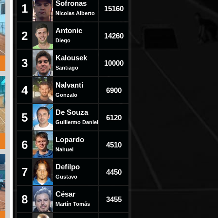
Sofronas
1
15160
Nicolas Alberto
Antonic
2
14260
Diego
Kalousek
3
10000
Santiago
Nalvanti
4
6900
Gonzalo
De Souza
5
6120
Guillermo Daniel
Lopardo
6
4510
Nahuel
Defilpo
7
4450
Gustavo
César
8
3455
Martín Tomás