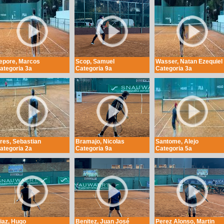
epore, Marcos
Scop, Samuel
Wasser, Natan Ezequiel
ategoria 3a
Categoria 9a
Categoria 3a
res, Sebastian
Bramajo, Nicolas
Santome, Alejo
ategoria 2a
Categoria 9a
Categoria 5a
iaz, Hugo
Benitez, Juan José
Perez Alonso, Martin