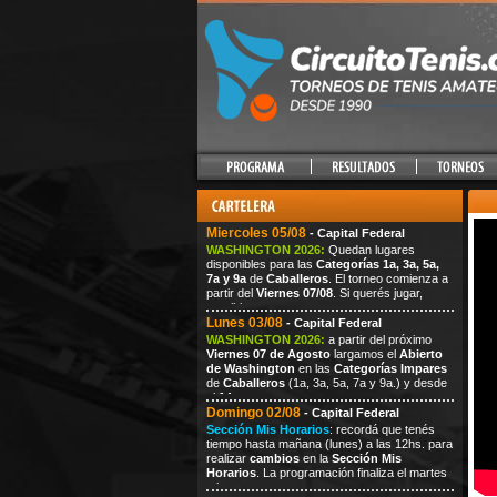
Miercoles 05/08
- Capital Federal
WASHINGTON 2026:
Quedan lugares
disponibles para las
Categorías 1a, 3a, 5a,
7a y 9a
de
Caballeros
. El torneo comienza a
partir del
Viernes 07/08
. Si querés jugar,
escribi
Lunes 03/08
- Capital Federal
WASHINGTON 2026:
a partir del próximo
Viernes
07
de Agosto
largamos el
Abierto
de Washington
en las
Categorías Impares
de
Caballeros
(1a, 3a, 5a, 7a
y 9a.) y desde
el
14
Domingo 02/08
- Capital Federal
Sección Mis Horarios
: recordá que tenés
tiempo hasta mañana (lunes) a las 12hs. para
realizar
cambios
en la
Sección Mis
Horarios
. La programación finaliza el martes
a las