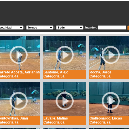
|
|
Jugador:
arreto Acosta, Adrian Martin
Santome, Alejo
Rocha, Jorge
ategoria 4a
Categoria 5a
Categoria 5a
ontovnikas, Juan
Lavalle, Matias
Gialleonardo, Lucas
ategoria 7a
Categoria 6a
Categoria 7a