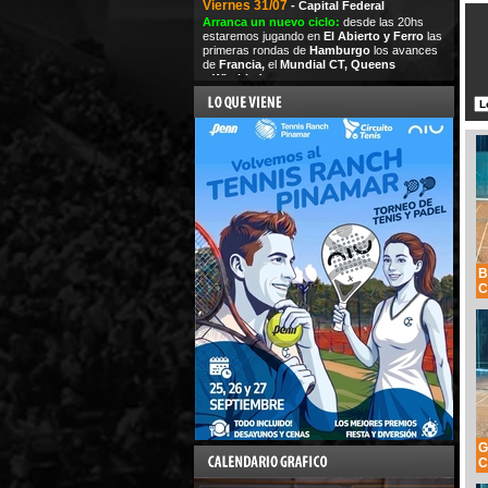
Viernes 31/07
- Capital Federal
Arranca un nuevo ciclo:
desde las 20hs
estaremos jugando en
El Abierto y Ferro
las
primeras rondas de
Hamburgo
los avances
de
Francia,
el
Mundial CT,
Queens
y
Wimbledon
B
C
G
C