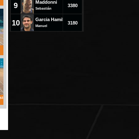
Maddonni
9
3380
Sebastián
Garcia Hamilton
10
3180
Manuel
sto Ezequiel