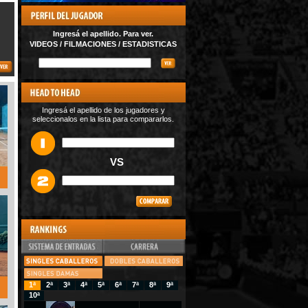
Ingresá el apellido. Para ver.
VIDEOS / FILMACIONES / ESTADISTICAS
Ingresá el apellido de los jugadores y
seleccionalos en la lista para compararlos.
VS
1ª
2ª
3ª
4ª
5ª
6ª
7ª
8ª
9ª
10ª