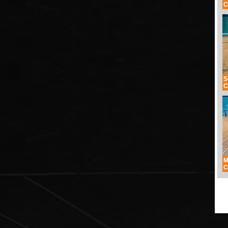
C
S
C
M
C