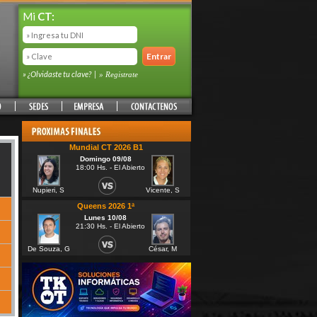
Mi
CT:
» ¿Olvidaste tu clave?
|
» Registrate
Mundial CT 2026 B1
Domingo 09/08
18:00 Hs. - El Abierto
Nupieri, S
Vicente, S
Queens 2026 1ª
Lunes 10/08
21:30 Hs. - El Abierto
De Souza, G
César, M