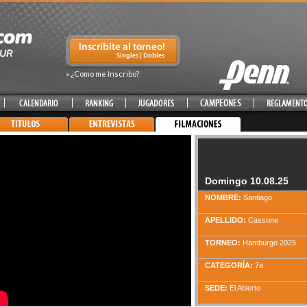
» ¿Como me Inscribo?
Domingo 10.08.25
NOMBRE:
Santiago
APELLIDO:
Cassone
TORNEO:
Hamburgo 2025
CATEGORÍA:
7a
SEDE:
El Abierto