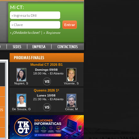
Mi
CT:
» ¿Olvidaste tu clave?
|
» Registrate
Mundial CT 2026 B1
Domingo 09/08
18:00 Hs. - El Abierto
Nupieri, S
Vicente, S
Queens 2026 1ª
Lunes 10/08
21:30 Hs. - El Abierto
De Souza, G
César, M
25