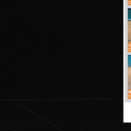
C
S
C
M
C