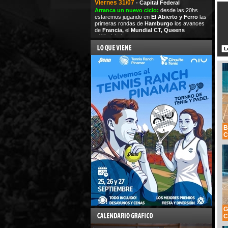
Viernes 31/07
- Capital Federal
Arranca un nuevo ciclo:
desde las 20hs
estaremos jugando en
El Abierto y Ferro
las
primeras rondas de
Hamburgo
los avances
de
Francia,
el
Mundial CT,
Queens
y
Wimbledon
B
C
G
C