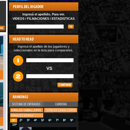
Ingresá el apellido. Para ver.
VIDEOS / FILMACIONES / ESTADISTICAS
Ingresá el apellido de los jugadores y
seleccionalos en la lista para compararlos.
VS
1ª
2ª
3ª
4ª
5ª
6ª
7ª
8ª
9ª
10ª