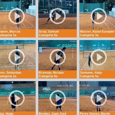
epore, Marcos
Scop, Samuel
Wasser, Natan Ezequiel
ategoria 3a
Categoria 9a
Categoria 3a
res, Sebastian
Bramajo, Nicolas
Santome, Alejo
ategoria 2a
Categoria 9a
Categoria 5a
iaz, Hugo
Benitez, Juan José
Perez Alonso, Martin