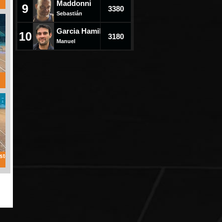
Maddonni
9
3380
Sebastián
Garcia Hamilton
10
3180
Manuel
sto Ezequiel