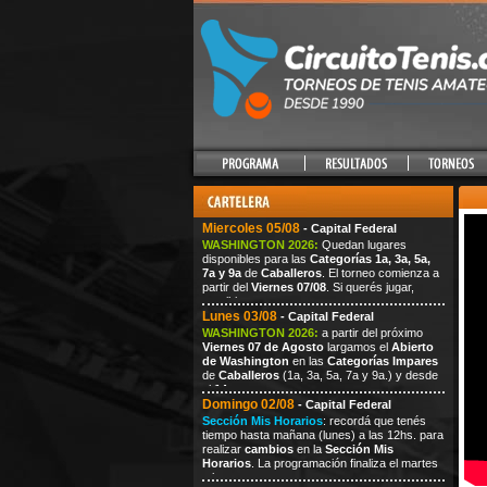
Miercoles 05/08
- Capital Federal
WASHINGTON 2026:
Quedan lugares
disponibles para las
Categorías 1a, 3a, 5a,
7a y 9a
de
Caballeros
. El torneo comienza a
partir del
Viernes 07/08
. Si querés jugar,
escribi
Lunes 03/08
- Capital Federal
WASHINGTON 2026:
a partir del próximo
Viernes
07
de Agosto
largamos el
Abierto
de Washington
en las
Categorías Impares
de
Caballeros
(1a, 3a, 5a, 7a
y 9a.) y desde
el
14
Domingo 02/08
- Capital Federal
Sección Mis Horarios
: recordá que tenés
tiempo hasta mañana (lunes) a las 12hs. para
realizar
cambios
en la
Sección Mis
Horarios
. La programación finaliza el martes
a las