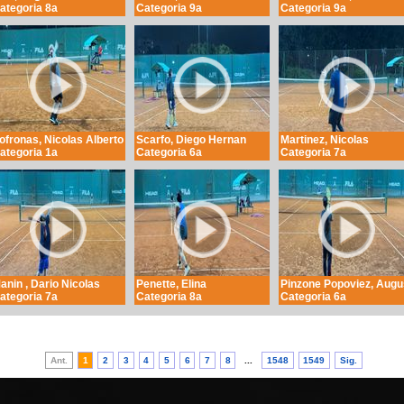
ategoria 8a
Categoria 9a
Categoria 9a
ofronas, Nicolas Alberto
Scarfo, Diego Hernan
Martinez, Nicolas
ategoria 1a
Categoria 6a
Categoria 7a
anin , Dario Nicolas
Penette, Elina
Pinzone Popoviez, Augu
ategoria 7a
Categoria 8a
Categoria 6a
Ant.
1
2
3
4
5
6
7
8
...
1548
1549
Sig.