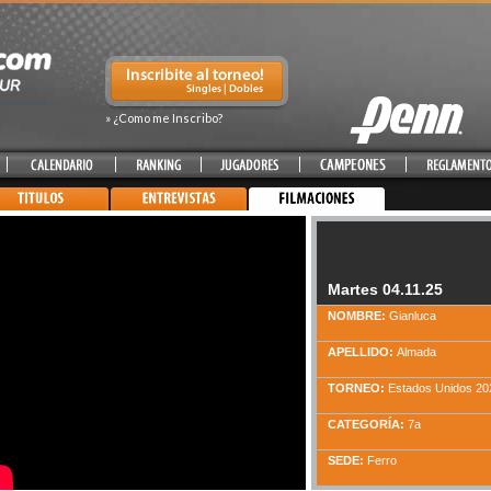
» ¿Como me Inscribo?
Martes 04.11.25
NOMBRE:
Gianluca
APELLIDO:
Almada
TORNEO:
Estados Unidos 20
CATEGORÍA:
7a
SEDE:
Ferro