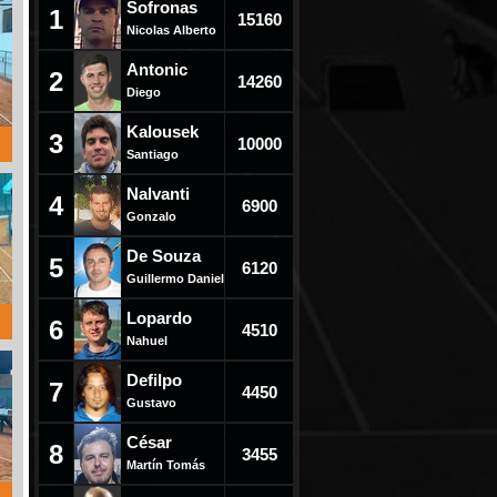
Sofronas
1
15160
Nicolas Alberto
Antonic
2
14260
Diego
Kalousek
3
10000
Santiago
Nalvanti
4
6900
Gonzalo
De Souza
5
6120
Guillermo Daniel
Lopardo
6
4510
Nahuel
Defilpo
7
4450
Gustavo
César
8
3455
Martín Tomás