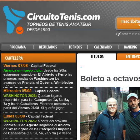
» ¿Como me Ins
Viernes 07/08
- Capital Federal
-
Arranca un nuevo ciclo:
desde las 20hs
estaremos jugando en
El Abierto y Ferro
las
Boleto a octavo
primeras rondas de
Washington
los
avances de
Francia,
el
Queens,
Wimbledon
y
Hamburgo.
Miercoles 05/08
- Capital Federal
WASHINGTON 2026:
Quedan lugares
disponibles para las
Categorías 1a, 3a, 5a,
7a y 9a
de
Caballeros
. El torneo comienza a
partir del
Viernes 07/08
. Si querés jugar,
escribi
Lunes 03/08
- Capital Federal
WASHINGTON 2026:
a partir del próximo
Viernes
07
de Agosto
largamos el
Abierto
de Washington
en las
Categorías Impares
de
Caballeros
(1a, 3a, 5a, 7a
y 9a.) y desde
el
14