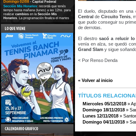
Domingo 02/08
- Capital Federal
Sección Mis Horarios
: recordá que tenés
tiempo hasta mañana (lunes) a las 12hs. para
El duelo, disputado en una
realizar
cambios
en la
Sección Mis
Central
de
Circuito Tenis
, 
Horarios
. La programación finaliza el martes
que pudo conseguir su primer
a las
de derrotas.
El diestro
sacó a relucir lo
venía en alza, se quedó con 
Grand Slam
y sigue soñando 
< Por Renso Denda
« Volver al inicio
TÍTULOS RELACION
Miercoles 05/12/2018
» Apr
Domingo 18/11/2018
» San
Lunes 12/11/2018
» Santom
Domingo 04/11/2018
» San