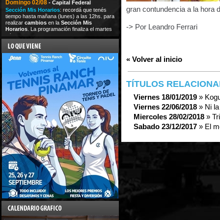
Domingo 02/08
- Capital Federal
gran contundencia a la hora 
Sección Mis Horarios
: recordá que tenés
tiempo hasta mañana (lunes) a las 12hs. para
realizar
cambios
en la
Sección Mis
-> Por Leandro Ferrari
Horarios
. La programación finaliza el martes
a las
« Volver al inicio
TÍTULOS RELACION
Viernes 18/01/2019
» Kogu
Viernes 22/06/2018
» Ni la
Miercoles 28/02/2018
» Tr
Sabado 23/12/2017
» El m