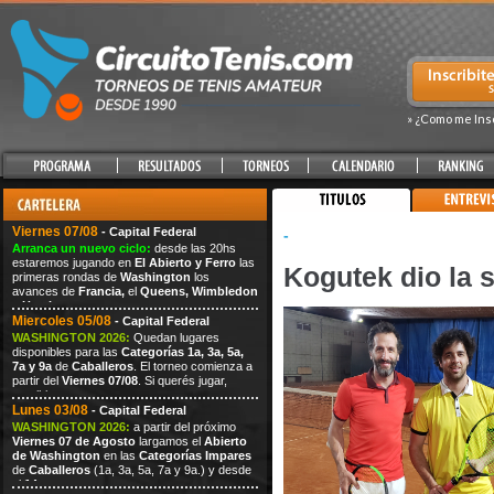
» ¿Como me Ins
Viernes 07/08
- Capital Federal
-
Arranca un nuevo ciclo:
desde las 20hs
estaremos jugando en
El Abierto y Ferro
las
Kogutek dio la 
primeras rondas de
Washington
los
avances de
Francia,
el
Queens,
Wimbledon
y
Hamburgo.
Miercoles 05/08
- Capital Federal
WASHINGTON 2026:
Quedan lugares
disponibles para las
Categorías 1a, 3a, 5a,
7a y 9a
de
Caballeros
. El torneo comienza a
partir del
Viernes 07/08
. Si querés jugar,
escribi
Lunes 03/08
- Capital Federal
WASHINGTON 2026:
a partir del próximo
Viernes
07
de Agosto
largamos el
Abierto
de Washington
en las
Categorías Impares
de
Caballeros
(1a, 3a, 5a, 7a
y 9a.) y desde
el
14