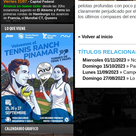
Viernes 31/07
- Capital Federal
pelotas profundas con poco 
Arranca un nuevo ciclo:
desde las 20hs
estaremos jugando en
El Abierto y Ferro
las
claramente perjudicado por e
primeras rondas de
Hamburgo
los avances
los últimos compases del en
de
Francia,
el
Mundial CT,
Queens
y
Wimbledon
« Volver al inicio
TÍTULOS RELACION
Miercoles 01/11/2023
» No
Domingo 15/10/2023
» Pa
Lunes 11/09/2023
» Campe
Domingo 27/08/2023
» Lo 