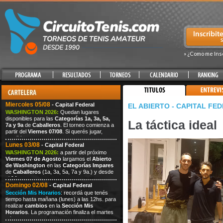
» ¿Como me Ins
Miercoles 05/08
- Capital Federal
EL ABIERTO - CAPITAL FE
WASHINGTON 2026:
Quedan lugares
disponibles para las
Categorías 1a, 3a, 5a,
La táctica ideal
7a y 9a
de
Caballeros
. El torneo comienza a
partir del
Viernes 07/08
. Si querés jugar,
escribi
Lunes 03/08
- Capital Federal
WASHINGTON 2026:
a partir del próximo
Viernes
07
de Agosto
largamos el
Abierto
de Washington
en las
Categorías Impares
de
Caballeros
(1a, 3a, 5a, 7a
y 9a.) y desde
el
14
Domingo 02/08
- Capital Federal
Sección Mis Horarios
: recordá que tenés
tiempo hasta mañana (lunes) a las 12hs. para
realizar
cambios
en la
Sección Mis
Horarios
. La programación finaliza el martes
a las