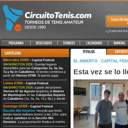
» ¿Como me Ins
Miercoles 05/08
- Capital Federal
EL ABIERTO - CAPITAL FE
WASHINGTON 2026:
Quedan lugares
disponibles para las
Categorías 1a, 3a, 5a,
Esta vez se lo ll
7a y 9a
de
Caballeros
. El torneo comienza a
partir del
Viernes 07/08
. Si querés jugar,
escribi
Lunes 03/08
- Capital Federal
WASHINGTON 2026:
a partir del próximo
Viernes
07
de Agosto
largamos el
Abierto
de Washington
en las
Categorías Impares
de
Caballeros
(1a, 3a, 5a, 7a
y 9a.) y desde
el
14
Domingo 02/08
- Capital Federal
Sección Mis Horarios
: recordá que tenés
tiempo hasta mañana (lunes) a las 12hs. para
realizar
cambios
en la
Sección Mis
Horarios
. La programación finaliza el martes
a las