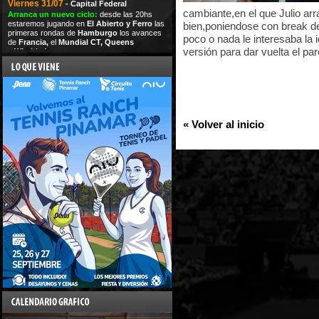
Viernes 31/07
- Capital Federal
cambiante,en el que Julio ar
Arranca un nuevo ciclo:
desde las 20hs
estaremos jugando en
El Abierto y Ferro
las
bien,poniendose con break d
primeras rondas de
Hamburgo
los avances
poco o nada le interesaba la
de
Francia,
el
Mundial CT,
Queens
versión para dar vuelta el par
y
Wimbledon
« Volver al inicio