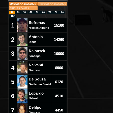
1ª
2ª
3ª
4ª
5ª
6ª
7ª
8ª
9ª
10ª
Sofronas
1
15160
Nicolas Alberto
Antonic
2
14260
Diego
Kalousek
3
10000
Santiago
Nalvanti
4
6900
Gonzalo
De Souza
5
6120
Guillermo Daniel
Lopardo
6
4510
Nahuel
Defilpo
7
4450
Gustavo