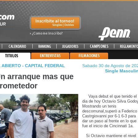
» ¿Como me Inscribo?
 ABIERTO - CAPITAL FEDERAL
Sabado 30 de Agosto de 20
Single Masculi
n arranque mas que
rometedor
Vaya debut el que tenido el
dia de hoy Octavio Silva Godoy
Mostrando un tenis
descomunal,superò a Federico
Castrgiovanni por 6-1 6-3 para
dar un paso al frente en lo que
fue el inicio de Cincinnati 1a.
Si Octavio mantiene el nivel