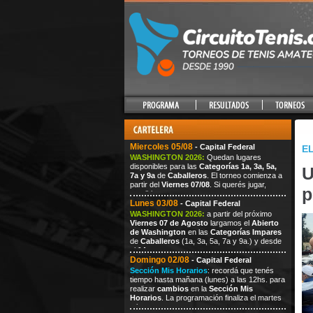
Miercoles 05/08
- Capital Federal
EL
WASHINGTON 2026:
Quedan lugares
disponibles para las
Categorías 1a, 3a, 5a,
U
7a y 9a
de
Caballeros
. El torneo comienza a
partir del
Viernes 07/08
. Si querés jugar,
p
escribi
Lunes 03/08
- Capital Federal
WASHINGTON 2026:
a partir del próximo
Viernes
07
de Agosto
largamos el
Abierto
de Washington
en las
Categorías Impares
de
Caballeros
(1a, 3a, 5a, 7a
y 9a.) y desde
el
14
Domingo 02/08
- Capital Federal
Sección Mis Horarios
: recordá que tenés
tiempo hasta mañana (lunes) a las 12hs. para
realizar
cambios
en la
Sección Mis
Horarios
. La programación finaliza el martes
a las