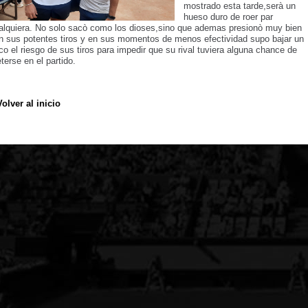
mostrado esta tarde,serà un
hueso duro de roer par
alquiera. No solo sacò como los dioses,sino que ademas presionò muy bien
n sus potentes tiros y en sus momentos de menos efectividad supo bajar un
co el riesgo de sus tiros para impedir que su rival tuviera alguna chance de
terse en el partido.
Volver al inicio