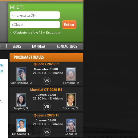
Mi
CT:
» ¿Olvidaste tu clave?
|
» Registrate
Queens 2026 5ª
25
Miercoles 05/08
no
21:30 Hs. - El Abierto
Gontovnikas, J
Santome, A
Mundial CT 2026 B1
Jueves 06/08
21:30 Hs. - El Abierto
.
Nupieri, S
Vicente, S
Queens 2026 1ª
Jueves 06/08
21:30 Hs. - El Abierto
De Souza, G
César, M