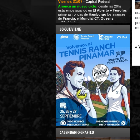
Viernes 31/07
- Capital Federal
Arranca un nuevo ciclo:
desde las 20hs
estaremos jugando en
El Abierto y Ferro
las
cu
primeras rondas de
Hamburgo
los avances
co
de
Francia,
el
Mundial CT,
Queens
po
y
Wimbledon
me
« 