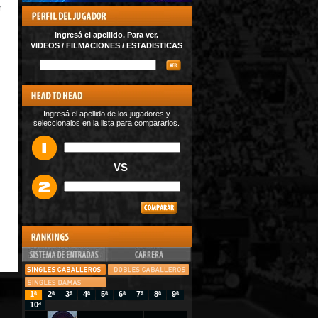
r
Ingresá el apellido. Para ver.
VIDEOS / FILMACIONES / ESTADISTICAS
Ingresá el apellido de los jugadores y
seleccionalos en la lista para compararlos.
VS
1ª
2ª
3ª
4ª
5ª
6ª
7ª
8ª
9ª
10ª