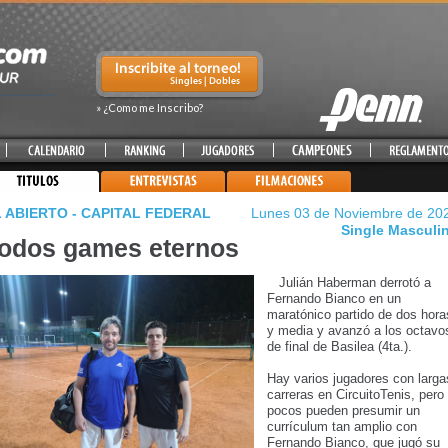
» ¿Como me Inscribo?
 ABIERTO - CAPITAL FEDERAL
Lunes 03 de Noviembre de 20
Single Masculi
odos games eternos
Julián Haberman derrotó a
Fernando Bianco en un
maratónico partido de dos hora
y media y avanzó a los octavo
de final de Basilea (4ta.).
Hay varios jugadores con larga
carreras en CircuitoTenis, pero
pocos pueden presumir un
currículum tan amplio con
Fernando Bianco, que jugó su