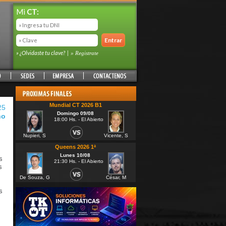
Mi
CT:
» ¿Olvidaste tu clave?
|
» Registrate
Mundial CT 2026 B1
25
Domingo 09/08
no
18:00 Hs. - El Abierto
Nupieri, S
Vicente, S
Queens 2026 1ª
Lunes 10/08
s
21:30 Hs. - El Abierto
s
De Souza, G
César, M
s