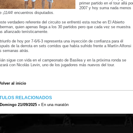
primer partido en el tour allá po
2007 y hoy suma nada menos
e ¡1144! encuentros disputados.
este verdadero referente del circuito se enfrentó esta noche en El Abierto
berman, quien apenas llega a los 30 partidos pero que cada vez se muestra
s afianzado tenísticamente.
 triunfo de hoy por 7-6/6-3 representa una inyección de confianza para él
spués de la derrota en sets corridos que había sufrido frente a Martín Alfonsi
s semanas atrás.
lián sigue con vida en el campeonato de Basilea y en la próxima ronda se
uzará con Nicolás Levin, uno de los jugadores más nuevos del tour.
Volver al inicio
ÍTULOS RELACIONADOS
Domingo 21/09/2025
» En una maratòn