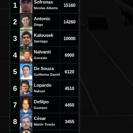
Sofronas
1
15160
Nicolas Alberto
Antonic
2
14260
Diego
Kalousek
3
10000
Santiago
Nalvanti
4
6900
Gonzalo
De Souza
5
6120
Guillermo Daniel
Lopardo
6
4510
Nahuel
Defilpo
7
4450
Gustavo
César
8
3455
Martín Tomás