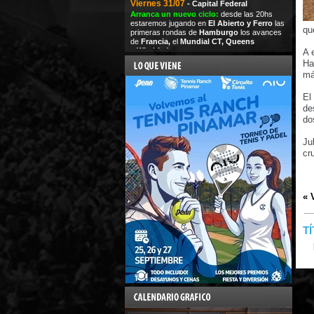
Viernes 31/07
- Capital Federal
Arranca un nuevo ciclo:
desde las 20hs
estaremos jugando en
El Abierto y Ferro
las
qu
primeras rondas de
Hamburgo
los avances
de
Francia,
el
Mundial CT,
Queens
y
Wimbledon
A 
Ha
má
El
de
do
Ju
cr
« 
T