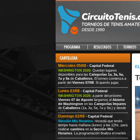
Miercoles 05/08
- Capital Federal
EL
WASHINGTON 2026:
Quedan lugares
disponibles para las
Categorías 1a, 3a, 5a,
T
7a y 9a
de
Caballeros
. El torneo comienza a
partir del
Viernes 07/08
. Si querés jugar,
escribi
Lunes 03/08
- Capital Federal
WASHINGTON 2026:
a partir del próximo
Viernes
07
de Agosto
largamos el
Abierto
de Washington
en las
Categorías Impares
de
Caballeros
(1a, 3a, 5a, 7a
y 9a.) y desde
el
14
Domingo 02/08
- Capital Federal
Sección Mis Horarios
: recordá que tenés
tiempo hasta mañana (lunes) a las 12hs. para
realizar
cambios
en la
Sección Mis
Horarios
. La programación finaliza el martes
a las