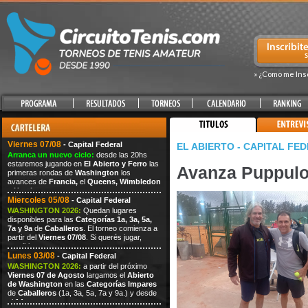
» ¿Como me Ins
Viernes 07/08
- Capital Federal
EL ABIERTO - CAPITAL FE
Arranca un nuevo ciclo:
desde las 20hs
estaremos jugando en
El Abierto y Ferro
las
Avanza Puppulo
primeras rondas de
Washington
los
avances de
Francia,
el
Queens,
Wimbledon
y
Hamburgo.
Miercoles 05/08
- Capital Federal
WASHINGTON 2026:
Quedan lugares
disponibles para las
Categorías 1a, 3a, 5a,
7a y 9a
de
Caballeros
. El torneo comienza a
partir del
Viernes 07/08
. Si querés jugar,
escribi
Lunes 03/08
- Capital Federal
WASHINGTON 2026:
a partir del próximo
Viernes
07
de Agosto
largamos el
Abierto
de Washington
en las
Categorías Impares
de
Caballeros
(1a, 3a, 5a, 7a
y 9a.) y desde
el
14