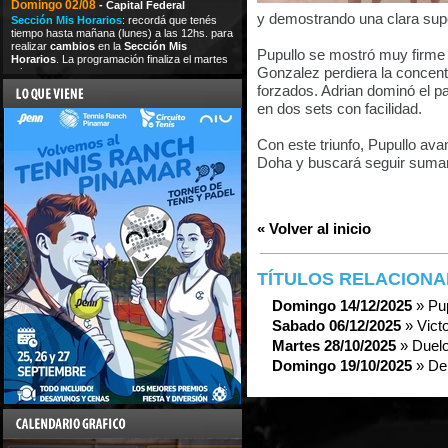
Domingo 02/08
- Capital Federal
y demostrando una clara supe
Sección Mis Horarios
: recordá que tenés
tiempo hasta mañana (lunes) a las 12hs. para
realizar
cambios
en la
Sección Mis
Pupullo se mostró muy firme 
Horarios
. La programación finaliza el martes
Gonzalez perdiera la concent
a las
forzados. Adrian dominó el part
en dos sets con facilidad.
Con este triunfo, Pupullo avan
Doha y buscará seguir suman
« Volver al inicio
TÍTULOS RELACION
Domingo 14/12/2025
» Pu
Sabado 06/12/2025
» Vict
Martes 28/10/2025
» Duelo
Domingo 19/10/2025
» De 