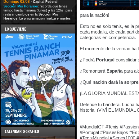
Domingo 02/08
- Capital Federal
Sección Mis Horarios
: recordá que tenés
tiempo hasta mañana (lunes) a las 12hs. para
realizar
cambios
en la
Sección Mis
para la nación!
Horarios
. La programación finaliza el martes
a las
Esto no es solo tenis, es la 
cada medalla, de cada partid
categorías en competencia.
El momento de la verdad ha l
¿Podrá
Portugal
consolidar 
¿Remontará
España
para al
¿Qué
nación dará la sorpr
¡LA GLORIA MUNDIAL EST
Defendé tu bandera. Luchá has
historia. ¡VIVÍ EL MUNDIAL 
#MundialCT #Tenis #Passion
#Portugal #PaisesBajos #Es
#TenisMundial #Series1000 