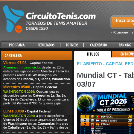
» ¿Como me Ins
Viernes 07/08
- Capital Federal
EL ABIERTO - CAPITAL FE
Arranca un nuevo ciclo:
desde las 20hs
estaremos jugando en
El Abierto y Ferro
las
Mundial CT - Tab
primeras rondas de
Washington
los
avances de
Francia,
el
Queens,
Wimbledon
03/07
y
Hamburgo.
Miercoles 05/08
- Capital Federal
WASHINGTON 2026:
Quedan lugares
disponibles para las
Categorías 1a, 3a, 5a,
7a y 9a
de
Caballeros
. El torneo comienza a
partir del
Viernes 07/08
. Si querés jugar,
escribi
Lunes 03/08
- Capital Federal
WASHINGTON 2026:
a partir del próximo
Viernes
07
de Agosto
largamos el
Abierto
de Washington
en las
Categorías Impares
de
Caballeros
(1a, 3a, 5a, 7a
y 9a.) y desde
el
14