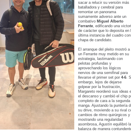
sacar a relucir su versión más
batalladora y cerebral para
remontar un panorama
sumamente adverso ante un
combativo
Miguel Alberto
Ferrante
, edificando una victor
de carácter que lo deposita en 
última instancia del cuadro con
chapa de candidato.
El arranque del pleito mostró a
un Ferrante muy metido en su
estrategia, lastimando con
pelotas profundas y
aprovechando los lógicos
nervios de una semifinal para
llevarse el primer set por
4-6
. S
embargo, lejos de dejarse
golpear por la frustración,
Margareto reordenó sus ideas 
el descanso y cambió el chip p
completo de cara a la segunda
manga. Ajustando la puntería d
su drive, moviendo a su rival c
cambios de ritmo quirúrgicos y
mostrando una regularidad
asombrosa, Agustín equilibró l
balanza de manera contundent