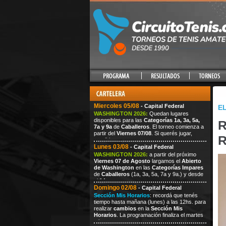
Miercoles 05/08
- Capital Federal
EL
WASHINGTON 2026:
Quedan lugares
disponibles para las
Categorías 1a, 3a, 5a,
R
7a y 9a
de
Caballeros
. El torneo comienza a
partir del
Viernes 07/08
. Si querés jugar,
escribi
Lunes 03/08
- Capital Federal
WASHINGTON 2026:
a partir del próximo
Viernes
07
de Agosto
largamos el
Abierto
de Washington
en las
Categorías Impares
de
Caballeros
(1a, 3a, 5a, 7a
y 9a.) y desde
el
14
Domingo 02/08
- Capital Federal
Sección Mis Horarios
: recordá que tenés
tiempo hasta mañana (lunes) a las 12hs. para
realizar
cambios
en la
Sección Mis
Horarios
. La programación finaliza el martes
a las