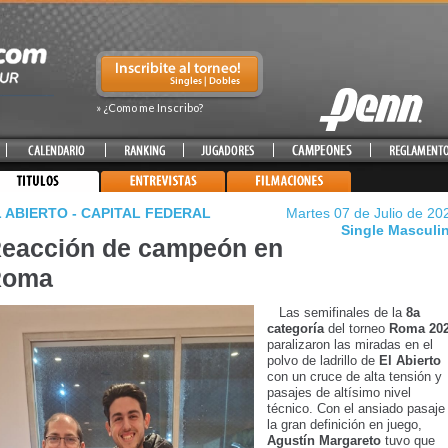
» ¿Como me Inscribo?
 ABIERTO - CAPITAL FEDERAL
Martes 07 de Julio de 20
Single Masculi
eacción de campeón en
Roma
Las semifinales de la
8a
categoría
del torneo
Roma 20
paralizaron las miradas en el
polvo de ladrillo de
El Abierto
con un cruce de alta tensión y
pasajes de altísimo nivel
técnico. Con el ansiado pasaje
la gran definición en juego,
Agustín Margareto
tuvo que