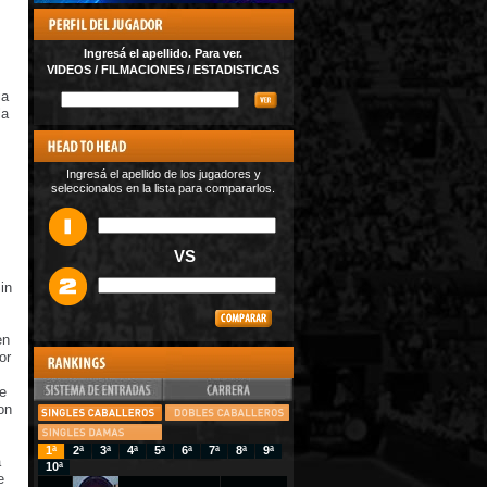
Ingresá el apellido. Para ver.
VIDEOS / FILMACIONES / ESTADISTICAS
ia
la
Ingresá el apellido de los jugadores y
seleccionalos en la lista para compararlos.
VS
in
en
or
e
on
1ª
2ª
3ª
4ª
5ª
6ª
7ª
8ª
9ª
a
10ª
e