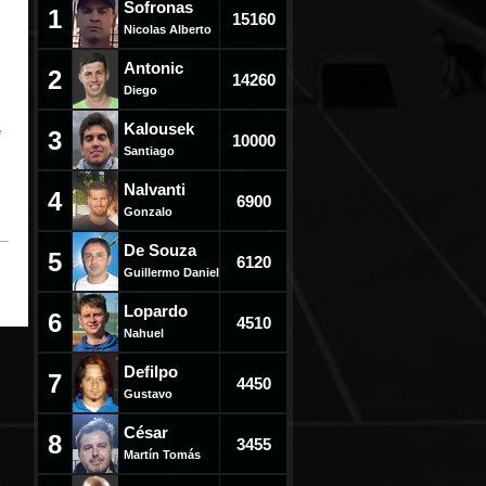
Sofronas
1
15160
Nicolas Alberto
Antonic
2
14260
Diego
Kalousek
e
3
10000
Santiago
Nalvanti
4
6900
Gonzalo
De Souza
5
6120
Guillermo Daniel
Lopardo
6
4510
Nahuel
Defilpo
7
4450
Gustavo
César
8
3455
Martín Tomás