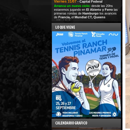
Viernes 31/07
- Capital Federal
Arranca un nuevo ciclo:
desde las 20hs
estaremos jugando en
El Abierto y Ferro
las
primeras rondas de
Hamburgo
los avances
de
Francia,
el
Mundial CT,
Queens
y
Wimbledon