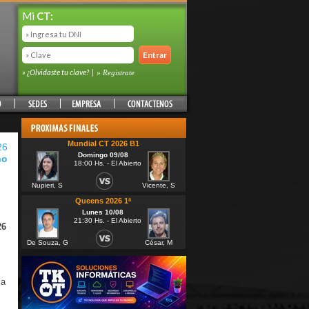
Mi
CT:
» ¿Olvidaste tu clave?
|
» Registrate
Mundial CT 2026 B1
26
Domingo 09/08
no
18:00 Hs. - El Abierto
Nupieri, S
Vicente, S
Queens 2026 1ª
Lunes 10/08
21:30 Hs. - El Abierto
26
De Souza, G
César, M
 a