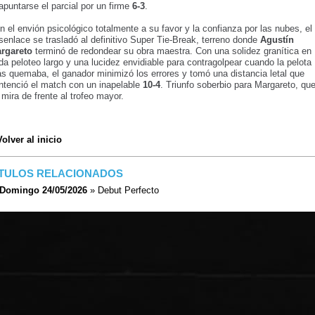
 apuntarse el parcial por un firme
6-3
.
n el envión psicológico totalmente a su favor y la confianza por las nubes, el
senlace se trasladó al definitivo Super Tie-Break, terreno donde
Agustín
rgareto
terminó de redondear su obra maestra. Con una solidez granítica en
da peloteo largo y una lucidez envidiable para contragolpear cuando la pelota
s quemaba, el ganador minimizó los errores y tomó una distancia letal que
ntenció el match con un inapelable
10-4
. Triunfo soberbio para Margareto, qu
 mira de frente al trofeo mayor.
Volver al inicio
ÍTULOS RELACIONADOS
Domingo 24/05/2026
» Debut Perfecto