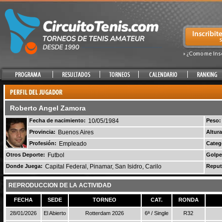
» ¿Como me Ins
Roberto Angel Zamora
Fecha de nacimiento:
10/05/1984
Peso:
Provincia:
Buenos Aires
Altura
Profesión:
Empleado
Categ
Otros Deporte:
Futbol
Golpe
Donde Juega:
Capital Federal, Pinamar, San Isidro, Carilo
Reput
REPRODUCCION DE LA ACTIVIDAD
FECHA
SEDE
TORNEO
CAT.
RONDA
28/01/2026
El Abierto
Rotterdam 2026
6ª / Single
R32