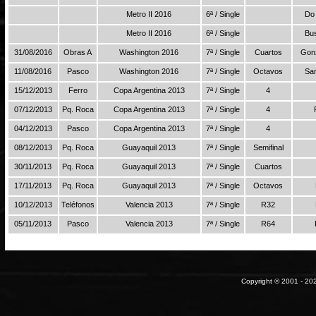
Metro II 2016
6ª / Single
Do 
Metro II 2016
6ª / Single
Bu
31/08/2016
Obras A
Washington 2016
7ª / Single
Cuartos
Gonz
11/08/2016
Pasco
Washington 2016
7ª / Single
Octavos
Sa
15/12/2013
Ferro
Copa Argentina 2013
7ª / Single
4
07/12/2013
Pq. Roca
Copa Argentina 2013
7ª / Single
4
04/12/2013
Pasco
Copa Argentina 2013
7ª / Single
4
08/12/2013
Pq. Roca
Guayaquil 2013
7ª / Single
Semifinal
30/11/2013
Pq. Roca
Guayaquil 2013
7ª / Single
Cuartos
17/11/2013
Pq. Roca
Guayaquil 2013
7ª / Single
Octavos
10/12/2013
Teléfonos
Valencia 2013
7ª / Single
R32
05/11/2013
Pasco
Valencia 2013
7ª / Single
R64
Copyright © 2001 - 202