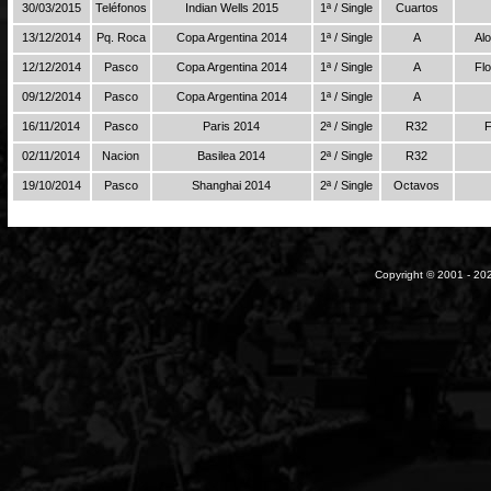
30/03/2015
Teléfonos
Indian Wells 2015
1ª / Single
Cuartos
13/12/2014
Pq. Roca
Copa Argentina 2014
1ª / Single
A
Al
12/12/2014
Pasco
Copa Argentina 2014
1ª / Single
A
Fl
09/12/2014
Pasco
Copa Argentina 2014
1ª / Single
A
16/11/2014
Pasco
Paris 2014
2ª / Single
R32
F
02/11/2014
Nacion
Basilea 2014
2ª / Single
R32
19/10/2014
Pasco
Shanghai 2014
2ª / Single
Octavos
Copyright © 2001 - 202