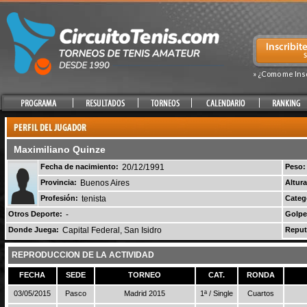
» ¿Como me Ins
Maximiliano Quinze
Fecha de nacimiento:
20/12/1991
Peso:
Provincia:
Buenos Aires
Altura
Profesión:
tenista
Categ
Otros Deporte:
-
Golpe
Donde Juega:
Capital Federal, San Isidro
Reput
REPRODUCCION DE LA ACTIVIDAD
FECHA
SEDE
TORNEO
CAT.
RONDA
03/05/2015
Pasco
Madrid 2015
1ª / Single
Cuartos