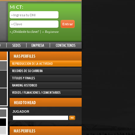
Mi
CT:
» ¿Olvidaste tu clave?
|
» Registrate
JUGADOR