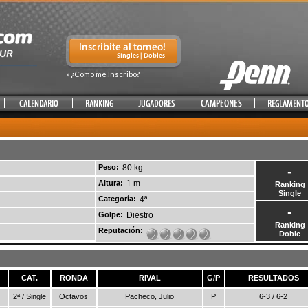
» ¿Como me Inscribo?
Peso:
80 kg
-
Altura:
1 m
Ranking
Single
Categoría:
4ª
-
Golpe:
Diestro
Ranking
Reputación:
Doble
CAT.
RONDA
RIVAL
G/P
RESULTADOS
2ª / Single
Octavos
Pacheco, Julio
P
6-3 / 6-2