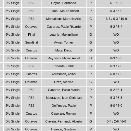
2ª / Single
R32
Hoyos, Fernando
P
6-1 / 6-3
3ª / Single
R32
Fuscá , Mauro Adrian
P
6-3 / 6-0
3ª / Single
R64
Montalbetti, Marcelo Ariel
G
3-6 / 6-3 / 10-9
5ª / Single
Octavos
Caceres, Paulo Ricardo
P
6-2 / 6-4
5ª / Single
Final
Letunic, Maximiliano
G
WO
5ª / Single
Semifinal
Avner, Tomer
G
WO
5ª / Single
Cuartos
Mutz, Diego
G
WO
5ª / Single
Octavos
Reynoso, Miguel Angel
G
6-3 / 6-3
5ª / Single
R32
Taborda, Pablo
G
6-3 / 7-6
4ª / Single
Cuartos
Adrasman, Anibal
P
6-0 / 7-5
4ª / Single
Octavos
Ortiz, Nicolas
G
WO
7ª / Single
R32
Caceres, Pablo Martin
P
6-2 / 6-1
5ª / Single
R64
Mourazos, Ivan Christian
P
6-3 / 6-3
5ª / Single
R32
Del Yesso, Pablo
P
6-0 / 6-0
5ª / Single
Cuartos
Caporale, Roman
P
WO
5ª / Single
Octavos
Ciavala, Fernando Alberto
G
6-4 / 2-6 / 6-0
6ª / Single
Octavos
Hamide, Gustavo
P
WO