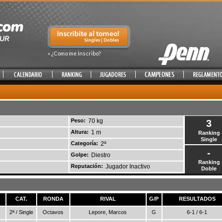
» ¿Como me Inscribo?
Peso:
70 kg
3
Altura:
1 m
Ranking
Single
Categoría:
2ª
-
Golpe:
Diestro
Ranking
Reputación:
Jugador Inactivo
Doble
CAT.
RONDA
RIVAL
G/P
RESULTADOS
2ª / Single
Octavos
Lepore, Marcos
G
6-1 / 6-1