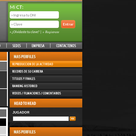
Mi
CT:
» ¿Olvidaste tu clave?
|
» Registrate
JUGADOR