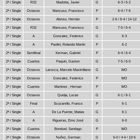
2ª / Single
R32
Madotta, Javier
G
6-3 / 6-2
2ª / Single
Octavos
Mancuso, Francisco
P
6-4 / 7-6
2ª / Single
Octavos
Alonso, Hernán
P
2-6 / 6-4 / 14-12
2ª / Single
R32
Mancuso, Francisco
G
7-5 / 6-4
2ª / Single
A
Gonzalez, Federico
G
6-3
2ª / Single
A
Paolini, Rolando Martin
P
6-2
2ª / Single
Semifinal
Kerman, Gabriel
P
6-4 / 6-4
2ª / Single
Cuartos
Paquiri, Gaston
G
7-5 / 6-0
2ª / Single
Octavos
Larocca, Marcelo Maximiliano
G
WO
2ª / Single
Octavos
Gonzalez, Federico
P
WO
2ª / Single
Cuartos
Martinez , Hernan
P
WO
2ª / Single
Octavos
Queija, Lucas
G
6-1 / 6-1
2ª / Single
Final
Scuzarello, Franco
P
6-1
2ª / Single
A
De La Puente, Matias
G
6-1
2ª / Single
A
Rigueras, Emo José
G
6-0
2ª / Single
Cuartos
Bonduel, Santiago
P
WO
2ª / Single
Octavos
Nuñez, German
G
6-0 / 4-6 / 10-6