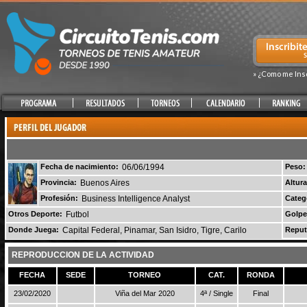
» ¿Como me Ins
Fecha de nacimiento:
06/06/1994
Peso:
Provincia:
Buenos Aires
Altura
Profesión:
Business Intelligence Analyst
Categ
Otros Deporte:
Futbol
Golpe
Donde Juega:
Capital Federal, Pinamar, San Isidro, Tigre, Carilo
Reput
REPRODUCCION DE LA ACTIVIDAD
FECHA
SEDE
TORNEO
CAT.
RONDA
23/02/2020
Viña del Mar 2020
4ª / Single
Final