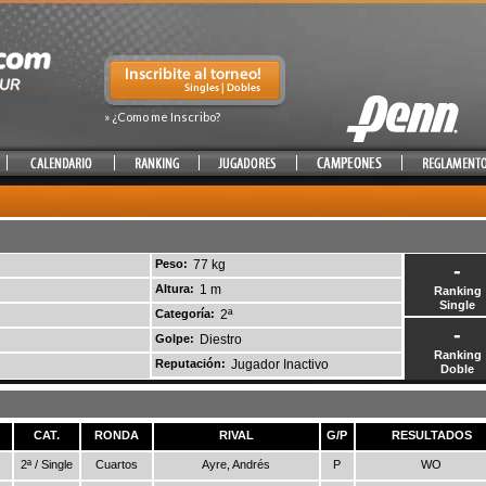
» ¿Como me Inscribo?
Peso:
77 kg
-
Altura:
1 m
Ranking
Single
Categoría:
2ª
-
Golpe:
Diestro
Ranking
Reputación:
Jugador Inactivo
Doble
CAT.
RONDA
RIVAL
G/P
RESULTADOS
2ª / Single
Cuartos
Ayre, Andrés
P
WO