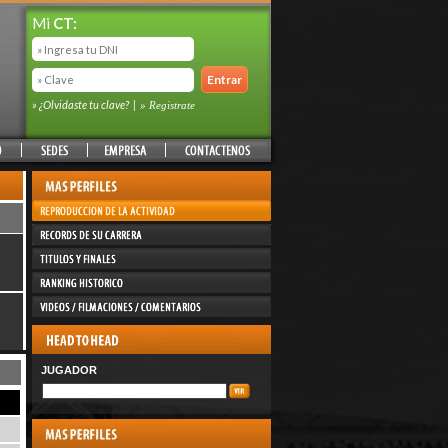
Mi
CT:
» ¿Olvidaste tu clave?
|
» Registrate
JUGADOR