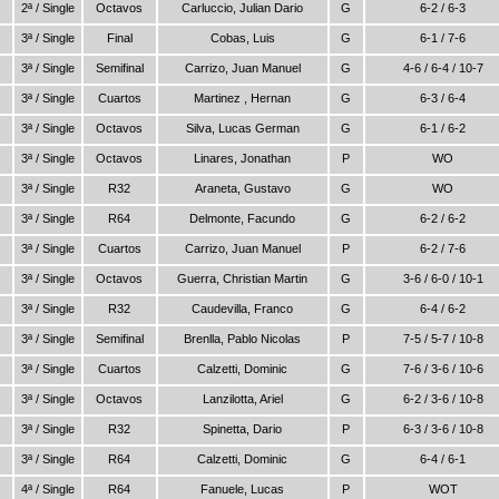
2ª / Single
Octavos
Carluccio, Julian Dario
G
6-2 / 6-3
3ª / Single
Final
Cobas, Luis
G
6-1 / 7-6
3ª / Single
Semifinal
Carrizo, Juan Manuel
G
4-6 / 6-4 / 10-7
3ª / Single
Cuartos
Martinez , Hernan
G
6-3 / 6-4
3ª / Single
Octavos
Silva, Lucas German
G
6-1 / 6-2
3ª / Single
Octavos
Linares, Jonathan
P
WO
3ª / Single
R32
Araneta, Gustavo
G
WO
3ª / Single
R64
Delmonte, Facundo
G
6-2 / 6-2
3ª / Single
Cuartos
Carrizo, Juan Manuel
P
6-2 / 7-6
3ª / Single
Octavos
Guerra, Christian Martin
G
3-6 / 6-0 / 10-1
3ª / Single
R32
Caudevilla, Franco
G
6-4 / 6-2
3ª / Single
Semifinal
Brenlla, Pablo Nicolas
P
7-5 / 5-7 / 10-8
3ª / Single
Cuartos
Calzetti, Dominic
G
7-6 / 3-6 / 10-6
3ª / Single
Octavos
Lanzilotta, Ariel
G
6-2 / 3-6 / 10-8
3ª / Single
R32
Spinetta, Dario
P
6-3 / 3-6 / 10-8
3ª / Single
R64
Calzetti, Dominic
G
6-4 / 6-1
4ª / Single
R64
Fanuele, Lucas
P
WOT