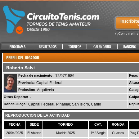
» ¿Como me Ins
Roberto Salvi
Fecha de nacimiento:
12/07/1986
Peso:
Provincia:
Capital Federal
Altura
Profesión:
Arquitecto
Categ
Otros Deporte:
-
Golpe
Donde Juega:
Capital Federal, Pinamar, San Isidro, Carilo
Reput
REPRODUCCION DE LA ACTIVIDAD
FECHA
SEDE
TORNEO
CAT.
RONDA
26/04/2025
El Abierto
Madrid 2025
1ª / Single
Cuartos
Puig 