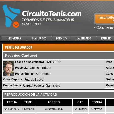
» ¿Como me Ins
Federico Carducci
Fecha de nacimiento:
16/12/1992
Peso:
Provincia:
Capital Federal
Altura
Profesión:
Ing. Agronomo
Categ
Otros Deporte:
Futbol, Basket
Golpe
Donde Juega:
Capital Federal, San Isidro
Reput
REPRODUCCION DE LA ACTIVIDAD
FECHA
SEDE
TORNEO
CAT.
RONDA
29/03/2026
El Abierto
Australia 2026
6ª / Single
Octavos