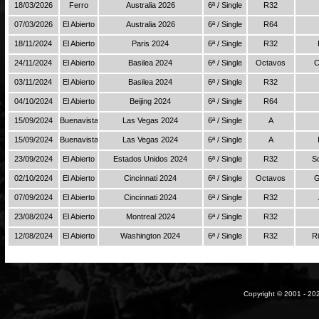
18/03/2026
Ferro
Australia 2026
6ª / Single
R32
07/03/2026
El Abierto
Australia 2026
6ª / Single
R64
18/11/2024
El Abierto
Paris 2024
6ª / Single
R32
24/11/2024
El Abierto
Basilea 2024
6ª / Single
Octavos
C
03/11/2024
El Abierto
Basilea 2024
6ª / Single
R32
04/10/2024
El Abierto
Beijing 2024
6ª / Single
R64
15/09/2024
Buenavista
Las Vegas 2024
6ª / Single
A
15/09/2024
Buenavista
Las Vegas 2024
6ª / Single
A
23/09/2024
El Abierto
Estados Unidos 2024
6ª / Single
R32
S
02/10/2024
El Abierto
Cincinnati 2024
6ª / Single
Octavos
G
07/09/2024
El Abierto
Cincinnati 2024
6ª / Single
R32
23/08/2024
El Abierto
Montreal 2024
6ª / Single
R32
12/08/2024
El Abierto
Washington 2024
6ª / Single
R32
R
Copyright © 2001 - 202