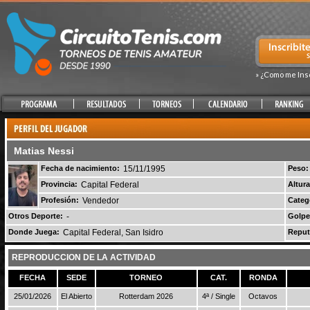
» ¿Como me Ins
Matias Nessi
Fecha de nacimiento:
15/11/1995
Peso:
Provincia:
Capital Federal
Altura
Profesión:
Vendedor
Categ
Otros Deporte:
-
Golpe
Donde Juega:
Capital Federal, San Isidro
Reput
REPRODUCCION DE LA ACTIVIDAD
FECHA
SEDE
TORNEO
CAT.
RONDA
25/01/2026
El Abierto
Rotterdam 2026
4ª / Single
Octavos