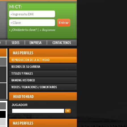
Mi
CT:
» ¿Olvidaste tu clave?
|
» Registrate
JUGADOR