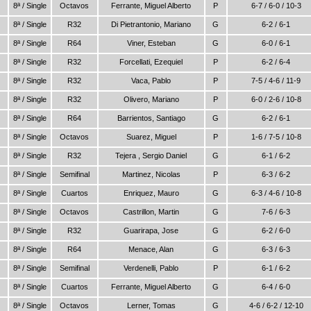
8ª / Single
Octavos
Ferrante, Miguel Alberto
P
6-7 / 6-0 / 10-3
8ª / Single
R32
Di Pietrantonio, Mariano
G
6-2 / 6-1
8ª / Single
R64
Viner, Esteban
G
6-0 / 6-1
8ª / Single
R32
Forcellati, Ezequiel
P
6-2 / 6-4
8ª / Single
R32
Vaca, Pablo
P
7-5 / 4-6 / 11-9
8ª / Single
R32
Olivero, Mariano
P
6-0 / 2-6 / 10-8
8ª / Single
R64
Barrientos, Santiago
G
6-2 / 6-1
8ª / Single
Octavos
Suarez, Miguel
P
1-6 / 7-5 / 10-8
8ª / Single
R32
Tejera , Sergio Daniel
G
6-1 / 6-2
8ª / Single
Semifinal
Martinez, Nicolas
P
6-3 / 6-2
8ª / Single
Cuartos
Enriquez, Mauro
G
6-3 / 4-6 / 10-8
8ª / Single
Octavos
Castrillon, Martin
G
7-6 / 6-3
8ª / Single
R32
Guarirapa, Jose
G
6-2 / 6-0
8ª / Single
R64
Menace, Alan
G
6-3 / 6-3
8ª / Single
Semifinal
Verdenelli, Pablo
P
6-1 / 6-2
8ª / Single
Cuartos
Ferrante, Miguel Alberto
G
6-4 / 6-0
8ª / Single
Octavos
Lerner, Tomas
G
4-6 / 6-2 / 12-10