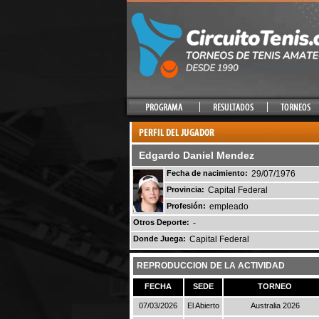
Edgardo Daniel Mendez
Fecha de nacimiento:
29/07/1976
Provincia:
Capital Federal
Profesión:
empleado
Otros Deporte:
-
Donde Juega:
Capital Federal
REPRODUCCION DE LA ACTIVIDAD
FECHA
SEDE
TORNEO
07/03/2026
El Abierto
Australia 2026