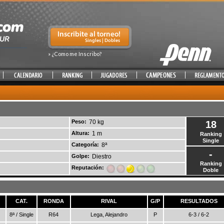
» ¿Como me Inscribo?
Peso:
70 kg
18
Altura:
1 m
Ranking
Single
Categoría:
8ª
-
Golpe:
Diestro
Ranking
Reputación:
Doble
CAT.
RONDA
RIVAL
G/P
RESULTADOS
8ª / Single
R64
Lega, Alejandro
P
6-3 / 6-2