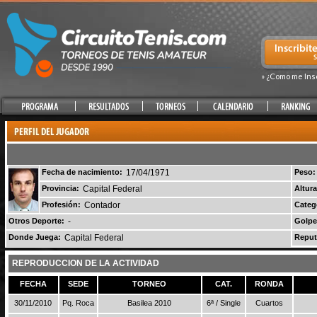
» ¿Como me Ins
Fecha de nacimiento:
17/04/1971
Peso:
Provincia:
Capital Federal
Altura
Profesión:
Contador
Categ
Otros Deporte:
-
Golpe
Donde Juega:
Capital Federal
Reput
REPRODUCCION DE LA ACTIVIDAD
FECHA
SEDE
TORNEO
CAT.
RONDA
30/11/2010
Pq. Roca
Basilea 2010
6ª / Single
Cuartos