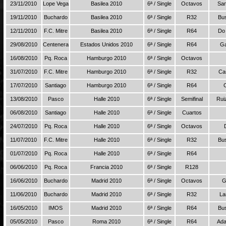
23/11/2010
Lope Vega
Basilea 2010
6ª / Single
Octavos
San
19/11/2010
Buchardo
Basilea 2010
6ª / Single
R32
Bu
12/11/2010
F.C. Mitre
Basilea 2010
6ª / Single
R64
Do 
29/08/2010
Centenera
Estados Unidos 2010
6ª / Single
R64
Ga
16/08/2010
Pq. Roca
Hamburgo 2010
6ª / Single
Octavos
31/07/2010
F.C. Mitre
Hamburgo 2010
6ª / Single
R32
Ca
17/07/2010
Santiago
Hamburgo 2010
6ª / Single
R64
C
13/08/2010
Pasco
Halle 2010
6ª / Single
Semifinal
Rui
06/08/2010
Santiago
Halle 2010
6ª / Single
Cuartos
24/07/2010
Pq. Roca
Halle 2010
6ª / Single
Octavos
11/07/2010
F.C. Mitre
Halle 2010
6ª / Single
R32
Bu
01/07/2010
Pq. Roca
Halle 2010
6ª / Single
R64
06/06/2010
Pq. Roca
Francia 2010
6ª / Single
R128
16/06/2010
Buchardo
Madrid 2010
6ª / Single
Octavos
G
11/06/2010
Buchardo
Madrid 2010
6ª / Single
R32
La
16/05/2010
IMOS
Madrid 2010
6ª / Single
R64
Bu
05/05/2010
Pasco
Roma 2010
6ª / Single
R64
Ada