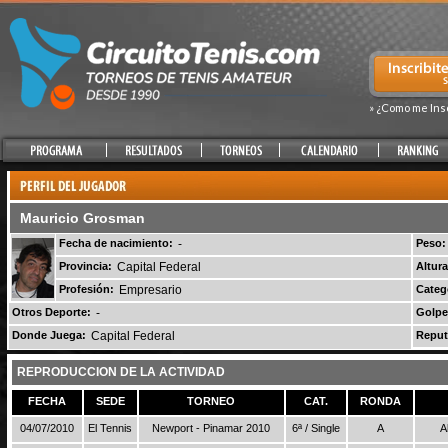
» ¿Como me Ins
Mauricio Grosman
Fecha de nacimiento:
-
Peso:
Provincia:
Capital Federal
Altura
Profesión:
Empresario
Categ
Otros Deporte:
-
Golpe
Donde Juega:
Capital Federal
Reput
REPRODUCCION DE LA ACTIVIDAD
FECHA
SEDE
TORNEO
CAT.
RONDA
04/07/2010
El Tennis
Newport - Pinamar 2010
6ª / Single
A
A