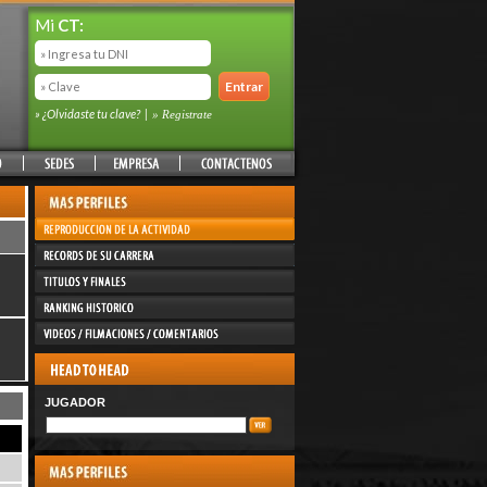
Mi
CT:
» ¿Olvidaste tu clave?
|
» Registrate
JUGADOR