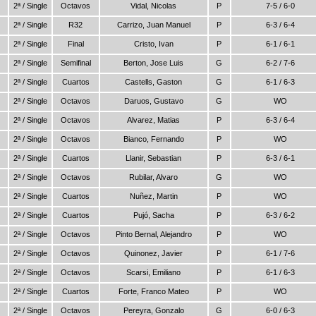
2ª / Single
Octavos
Vidal, Nicolas
P
7-5 / 6-0
2ª / Single
R32
Carrizo, Juan Manuel
P
6-3 / 6-4
2ª / Single
Final
Cristo, Ivan
P
6-1 / 6-1
2ª / Single
Semifinal
Berton, Jose Luis
G
6-2 / 7-6
2ª / Single
Cuartos
Castells, Gaston
G
6-1 / 6-3
2ª / Single
Octavos
Daruos, Gustavo
G
WO
2ª / Single
Octavos
Alvarez, Matias
P
6-3 / 6-4
2ª / Single
Octavos
Bianco, Fernando
P
WO
2ª / Single
Cuartos
Llanir, Sebastian
P
6-3 / 6-1
2ª / Single
Octavos
Rubilar, Alvaro
G
WO
2ª / Single
Cuartos
Nuñez, Martin
P
WO
2ª / Single
Cuartos
Pujó, Sacha
P
6-3 / 6-2
2ª / Single
Octavos
Pinto Bernal, Alejandro
P
WO
2ª / Single
Octavos
Quinonez, Javier
P
6-1 / 7-6
2ª / Single
Octavos
Scarsi, Emiliano
P
6-1 / 6-3
2ª / Single
Cuartos
Forte, Franco Mateo
P
WO
2ª / Single
Octavos
Pereyra, Gonzalo
G
6-0 / 6-3