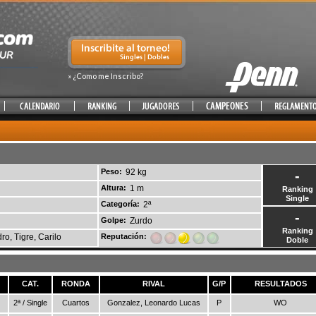
» ¿Como me Inscribo?
Peso:
92 kg
-
Altura:
1 m
Ranking
Single
Categoría:
2ª
-
Golpe:
Zurdo
Ranking
ro, Tigre, Carilo
Reputación:
Doble
CAT.
RONDA
RIVAL
G/P
RESULTADOS
2ª / Single
Cuartos
Gonzalez, Leonardo Lucas
P
WO