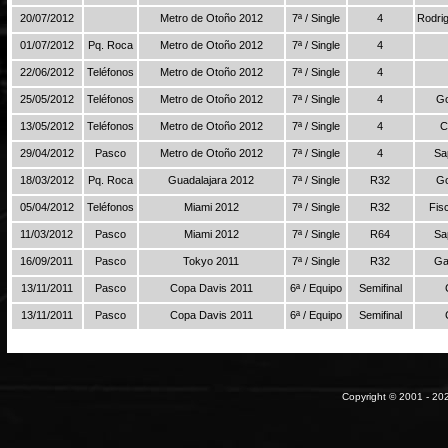
20/07/2012
Metro de Otoño 2012
7ª / Single
4
Rodri
01/07/2012
Pq. Roca
Metro de Otoño 2012
7ª / Single
4
22/06/2012
Teléfonos
Metro de Otoño 2012
7ª / Single
4
25/05/2012
Teléfonos
Metro de Otoño 2012
7ª / Single
4
Go
13/05/2012
Teléfonos
Metro de Otoño 2012
7ª / Single
4
C
29/04/2012
Pasco
Metro de Otoño 2012
7ª / Single
4
Sa
18/03/2012
Pq. Roca
Guadalajara 2012
7ª / Single
R32
Go
05/04/2012
Teléfonos
Miami 2012
7ª / Single
R32
Fis
11/03/2012
Pasco
Miami 2012
7ª / Single
R64
Sa
16/09/2011
Pasco
Tokyo 2011
7ª / Single
R32
Ga
13/11/2011
Pasco
Copa Davis 2011
6ª / Equipo
Semifinal
13/11/2011
Pasco
Copa Davis 2011
6ª / Equipo
Semifinal
Copyright © 2001 - 202