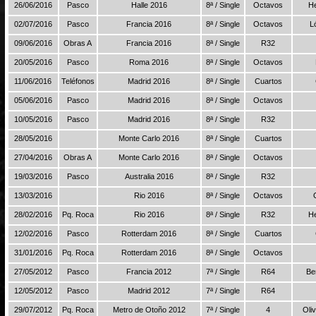
26/06/2016
Pasco
Halle 2016
8ª / Single
Octavos
He
02/07/2016
Pasco
Francia 2016
8ª / Single
Octavos
L
09/06/2016
Obras A
Francia 2016
8ª / Single
R32
20/05/2016
Pasco
Roma 2016
8ª / Single
Octavos
11/06/2016
Teléfonos
Madrid 2016
8ª / Single
Cuartos
05/06/2016
Pasco
Madrid 2016
8ª / Single
Octavos
10/05/2016
Pasco
Madrid 2016
8ª / Single
R32
28/05/2016
Monte Carlo 2016
8ª / Single
Cuartos
27/04/2016
Obras A
Monte Carlo 2016
8ª / Single
Octavos
19/03/2016
Pasco
Australia 2016
8ª / Single
R32
13/03/2016
Rio 2016
8ª / Single
Octavos
28/02/2016
Pq. Roca
Rio 2016
8ª / Single
R32
He
12/02/2016
Pasco
Rotterdam 2016
8ª / Single
Cuartos
31/01/2016
Pq. Roca
Rotterdam 2016
8ª / Single
Octavos
27/05/2012
Pasco
Francia 2012
7ª / Single
R64
Be
12/05/2012
Pasco
Madrid 2012
7ª / Single
R64
29/07/2012
Pq. Roca
Metro de Otoño 2012
7ª / Single
4
Oli