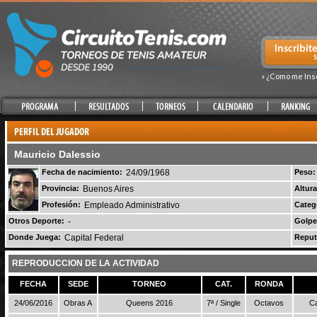
» ¿Como me Ins
Mauricio Dalessio
Fecha de nacimiento:
24/09/1968
Peso:
Provincia:
Buenos Aires
Altura
Profesión:
Empleado Administrativo
Categ
Otros Deporte:
-
Golpe
Donde Juega:
Capital Federal
Reput
REPRODUCCION DE LA ACTIVIDAD
FECHA
SEDE
TORNEO
CAT.
RONDA
24/06/2016
Obras A
Queens 2016
7ª / Single
Octavos
Ca