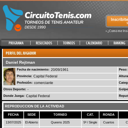
» ¿Como me Ins
Daniel Rejtman
Fecha de nacimiento:
20/09/1961
Peso:
Provincia:
Capital Federal
Altura
Profesión:
comerciante
Categ
Otros Deporte:
-
Golpe
Donde Juega:
Capital Federal
Reput
REPRODUCCION DE LA ACTIVIDAD
FECHA
SEDE
TORNEO
CAT.
RONDA
13/07/2025
El Abierto
Queens 2025
5ª / Single
Cuartos
C