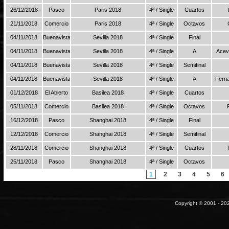
26/12/2018
Pasco
Paris 2018
4ª / Single
Cuartos
21/11/2018
Comercio
Paris 2018
4ª / Single
Octavos
04/11/2018
Buenavista
Sevilla 2018
4ª / Single
Final
04/11/2018
Buenavista
Sevilla 2018
4ª / Single
A
Acev
04/11/2018
Buenavista
Sevilla 2018
4ª / Single
Semifinal
04/11/2018
Buenavista
Sevilla 2018
4ª / Single
A
Fern
01/12/2018
El Abierto
Basilea 2018
4ª / Single
Cuartos
05/11/2018
Comercio
Basilea 2018
4ª / Single
Octavos
16/12/2018
Pasco
Shanghai 2018
4ª / Single
Final
12/12/2018
Comercio
Shanghai 2018
4ª / Single
Semifinal
28/11/2018
Comercio
Shanghai 2018
4ª / Single
Cuartos
25/11/2018
Pasco
Shanghai 2018
4ª / Single
Octavos
1
2
3
4
5
6
Copyright © 2001 - 202