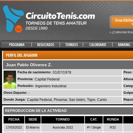
» ¿Como me Ins
Juan Pablo Oliveros Z.
Fecha de nacimiento:
01/07/1978
Peso:
Provincia:
Capital Federal
Altura
Profesión:
Ingeniero Industrial
Categ
Otros Deporte:
-
Golpe
Donde Juega:
Capital Federal, Pinamar, San Isidro, Tigre, Carilo
Reput
REPRODUCCION DE LA ACTIVIDAD
FECHA
SEDE
TORNEO
CAT.
RONDA
17/03/2022
El Abierto
Australia 2022
4ª / Single
R32