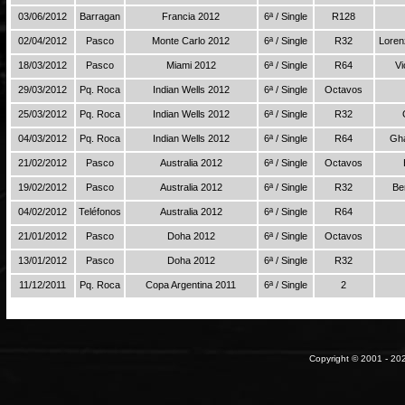
03/06/2012
Barragan
Francia 2012
6ª / Single
R128
02/04/2012
Pasco
Monte Carlo 2012
6ª / Single
R32
Loren
18/03/2012
Pasco
Miami 2012
6ª / Single
R64
Vi
29/03/2012
Pq. Roca
Indian Wells 2012
6ª / Single
Octavos
25/03/2012
Pq. Roca
Indian Wells 2012
6ª / Single
R32
04/03/2012
Pq. Roca
Indian Wells 2012
6ª / Single
R64
Gha
21/02/2012
Pasco
Australia 2012
6ª / Single
Octavos
19/02/2012
Pasco
Australia 2012
6ª / Single
R32
Be
04/02/2012
Teléfonos
Australia 2012
6ª / Single
R64
21/01/2012
Pasco
Doha 2012
6ª / Single
Octavos
13/01/2012
Pasco
Doha 2012
6ª / Single
R32
11/12/2011
Pq. Roca
Copa Argentina 2011
6ª / Single
2
Copyright © 2001 - 202