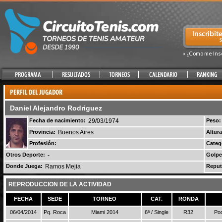
» ¿Como me Ins
Daniel Alejandro Rodriguez
Fecha de nacimiento:
29/03/1974
Peso:
Provincia:
Buenos Aires
Altura
Profesión:
Categ
Otros Deporte:
-
Golpe
Donde Juega:
Ramos Mejia
Reput
REPRODUCCION DE LA ACTIVIDAD
FECHA
SEDE
TORNEO
CAT.
RONDA
06/04/2014
Pq. Roca
Miami 2014
6ª / Single
R32
Pod