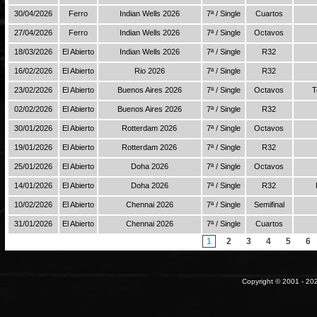
30/04/2026
Ferro
Indian Wells 2026
7ª / Single
Cuartos
27/04/2026
Ferro
Indian Wells 2026
7ª / Single
Octavos
18/03/2026
El Abierto
Indian Wells 2026
7ª / Single
R32
16/02/2026
El Abierto
Rio 2026
7ª / Single
R32
23/02/2026
El Abierto
Buenos Aires 2026
7ª / Single
Octavos
T
02/02/2026
El Abierto
Buenos Aires 2026
7ª / Single
R32
30/01/2026
El Abierto
Rotterdam 2026
7ª / Single
Octavos
19/01/2026
El Abierto
Rotterdam 2026
7ª / Single
R32
25/01/2026
El Abierto
Doha 2026
7ª / Single
Octavos
14/01/2026
El Abierto
Doha 2026
7ª / Single
R32
10/02/2026
El Abierto
Chennai 2026
7ª / Single
Semifinal
31/01/2026
El Abierto
Chennai 2026
7ª / Single
Cuartos
1
2
3
4
5
6
Copyright © 2001 - 202