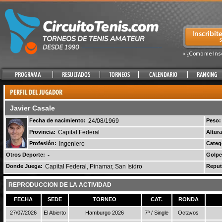
» ¿Como me Ins
Javier Casale
Fecha de nacimiento:
24/08/1969
Peso:
Provincia:
Capital Federal
Altura
Profesión:
Ingeniero
Categ
Otros Deporte:
-
Golpe
Donde Juega:
Capital Federal, Pinamar, San Isidro
Reput
REPRODUCCION DE LA ACTIVIDAD
FECHA
SEDE
TORNEO
CAT.
RONDA
27/07/2026
El Abierto
Hamburgo 2026
7ª / Single
Octavos