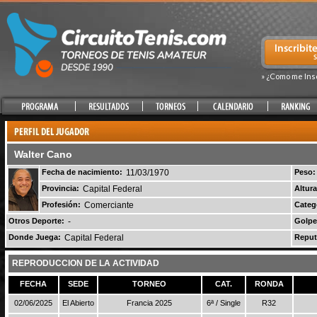
» ¿Como me Ins
Walter Cano
Fecha de nacimiento:
11/03/1970
Peso:
Provincia:
Capital Federal
Altura
Profesión:
Comerciante
Categ
Otros Deporte:
-
Golpe
Donde Juega:
Capital Federal
Reput
REPRODUCCION DE LA ACTIVIDAD
FECHA
SEDE
TORNEO
CAT.
RONDA
02/06/2025
El Abierto
Francia 2025
6ª / Single
R32