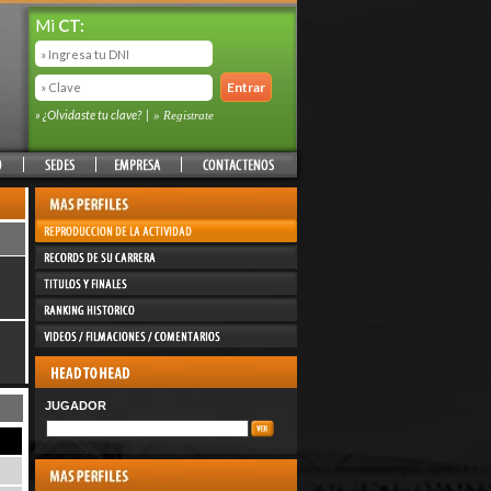
Mi
CT:
» ¿Olvidaste tu clave?
|
» Registrate
JUGADOR