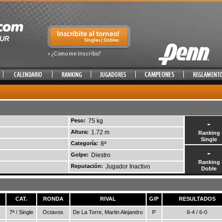
» ¿Como me Inscribo?
Peso:
75 kg
-
Altura:
1.72 m
Ranking
Single
Categoría:
8ª
-
Golpe:
Diestro
Ranking
Reputación:
Jugador Inactivo
Doble
CAT.
RONDA
RIVAL
G/P
RESULTADOS
7ª / Single
Octavos
De La Torre, Martin Alejandro
P
6-4 / 6-0