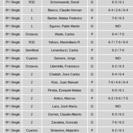
7ª / Single
R32
Schomwandt, David
G
6-3 / 6-1
8ª / Single
1
Blanco, Claudio Hernan
G
6-4 / 2-6 / 6-4
8ª / Single
1
Barber, Matias Federico
P
7-6 / 6-3
8ª / Single
1
Eguren, Pablo Martin
G
WO
8ª / Single
Octavos
Wade, Carlos
P
6-4 / 7-5
8ª / Single
R32
Yafuso, Maximiliano R.
G
6-7 / 7-5 / 6-0
8ª / Single
Semifinal
Lenarduzzi, Carlos
P
6-2 / 7-6
8ª / Single
Cuartos
Samore, Jorge
G
WO
8ª / Single
Octavos
Libertella, Fransisco
G
6-2 / 6-3
8ª / Single
2
Chattah, Jose Carlos
G
6-4 / 6-4
8ª / Single
2
Ruiz, Juan Manuel
P
7-6 / 4-6 / 6-4
8ª / Single
2
Pirotta, Ezequiel Matias
G
6-0 / 6-1
8ª / Single
2
Antico, Marcos
P
6-2 / 0-6 / 7-5
8ª / Single
2
Lara, José María
G
WO
8ª / Single
2
Gernet, Claudio Alberto
G
6-3 / 6-2
8ª / Single
2
Zavaleta, Gonzalo
G
7-6 / 6-2
8ª / Single
Cuartos
Strianese, Alejandro
P
6-2 / 6-1