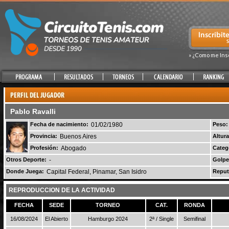
» ¿Como me Ins
Pablo Ravalli
Fecha de nacimiento:
01/02/1980
Peso:
Provincia:
Buenos Aires
Altura
Profesión:
Abogado
Categ
Otros Deporte:
-
Golpe
Donde Juega:
Capital Federal, Pinamar, San Isidro
Reput
REPRODUCCION DE LA ACTIVIDAD
FECHA
SEDE
TORNEO
CAT.
RONDA
16/08/2024
El Abierto
Hamburgo 2024
2ª / Single
Semifinal