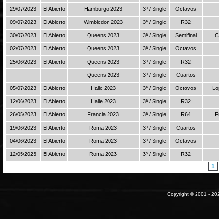
29/07/2023
El Abierto
Hamburgo 2023
3ª / Single
Octavos
09/07/2023
El Abierto
Wimbledon 2023
3ª / Single
R32
30/07/2023
El Abierto
Queens 2023
3ª / Single
Semifinal
C
02/07/2023
El Abierto
Queens 2023
3ª / Single
Octavos
25/06/2023
El Abierto
Queens 2023
3ª / Single
R32
Queens 2023
3ª / Single
Cuartos
05/07/2023
El Abierto
Halle 2023
3ª / Single
Octavos
Lo
12/06/2023
El Abierto
Halle 2023
3ª / Single
R32
26/05/2023
El Abierto
Francia 2023
3ª / Single
R64
F
19/06/2023
El Abierto
Roma 2023
3ª / Single
Cuartos
04/06/2023
El Abierto
Roma 2023
3ª / Single
Octavos
12/05/2023
El Abierto
Roma 2023
3ª / Single
R32
1
Copyright © 2001 - 202