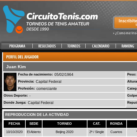
» ¿Como me Ins
Juan Kim
Fecha de nacimiento:
05/02/1964
Peso:
Provincia:
Capital Federal
Altura
Profesión:
comerciante
Categ
Otros Deporte:
-
Golpe
Donde Juega:
Capital Federal
Reput
REPRODUCCION DE LA ACTIVIDAD
FECHA
SEDE
TORNEO
CAT.
RONDA
10/10/2020
El Abierto
Beijing 2020
2ª / Single
Cuartos