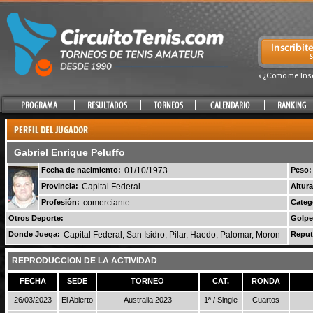
» ¿Como me Ins
Gabriel Enrique Peluffo
Fecha de nacimiento:
01/10/1973
Peso:
Provincia:
Capital Federal
Altura
Profesión:
comerciante
Categ
Otros Deporte:
-
Golpe
Donde Juega:
Capital Federal, San Isidro, Pilar, Haedo, Palomar, Moron
Reput
REPRODUCCION DE LA ACTIVIDAD
FECHA
SEDE
TORNEO
CAT.
RONDA
26/03/2023
El Abierto
Australia 2023
1ª / Single
Cuartos