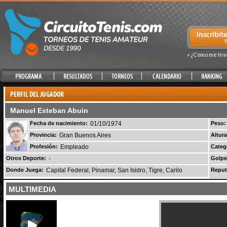
» ¿Como me Ins
Manuel Esteban Abuin
Fecha de nacimiento:
01/10/1974
Peso:
Provincia:
Gran Buenos Aires
Altura
Profesión:
Empleado
Categ
Otros Deporte:
-
Golpe
Donde Juega:
Capital Federal, Pinamar, San Isidro, Tigre, Carilo
Reput
MULTIMEDIA