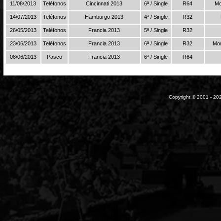
11/08/2013
Teléfonos
Cincinnati 2013
6ª / Single
R64
Mo
14/07/2013
Teléfonos
Hamburgo 2013
4ª / Single
R32
26/05/2013
Teléfonos
Francia 2013
5ª / Single
R32
23/06/2013
Teléfonos
Francia 2013
6ª / Single
R32
Mon
08/06/2013
Pasco
Francia 2013
6ª / Single
R64
Copyright © 2001 - 202