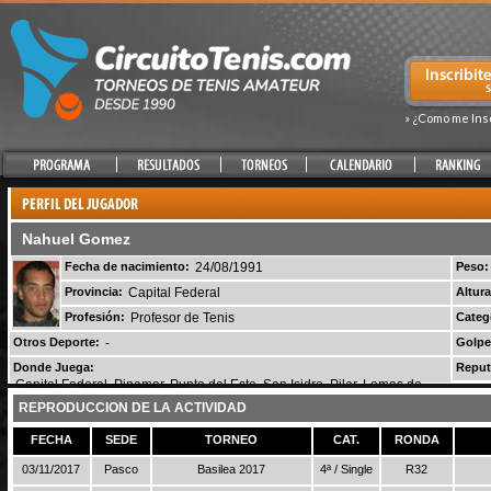
» ¿Como me Ins
Nahuel Gomez
Fecha de nacimiento:
24/08/1991
Peso:
Provincia:
Capital Federal
Altura
Profesión:
Profesor de Tenis
Categ
Otros Deporte:
-
Golpe
Donde Juega:
Reput
Capital Federal, Pinamar, Punta del Este, San Isidro, Pilar, Lomas de
Zamora, Quilmes, Haedo, Palomar, Moron
REPRODUCCION DE LA ACTIVIDAD
FECHA
SEDE
TORNEO
CAT.
RONDA
03/11/2017
Pasco
Basilea 2017
4ª / Single
R32